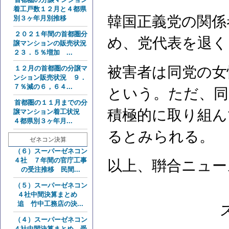
着工戸数１２月と４都県
韓国正義党の関係
別３ヶ年月別推移
２０２１年間の首都圏分
め、党代表を退く
譲マンションの販売状況
２３．５％増加 ...
被害者は同党の女
１２月の首都圏の分譲マ
ンション販売状況 ９．
７％減の６，６４...
という。ただ、同
首都圏の１１月までの分
積極的に取り組ん
譲マンション着工状況
４都県別３ヶ年月...
るとみられる。
ゼネコン決算
（６）スーパーゼネコン
４社 ７年間の官庁工事
以上、聨合ニュー
の受注推移 民間...
（５）スーパーゼネコン
４社中間決算まとめ
追 竹中工務店の決...
（４）スーパーゼネコン
４社中間決算まとめ 受