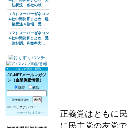
注状況 各社の状...
（３）スーパーゼネコン
４社中間決算まとめ 建
築受注４割増、受...
（２）スーパーゼネコン
４社中間決算まとめ 受
注好調、利益率大...
メルマガ購読・解除
JC-NETメールマガジ
ン（企業倒産情報）
購読
解除
読者購読規約
>>
バックナンバー
正義党はともに民
powered by
まぐまぐ！
に民主党の友党で