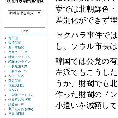
都道府県別倒産情報
挙では北朝鮮色・
差別化ができず埋
Links
セクハラ事件では
毎日.jp
長崎新聞
し、ソウル市長は
西日本新聞
産経ニュース
時事ドットコム
韓国では公党の有
読売オンライン
日刊建設工業
左派でもこうした
日刊スポーツ
ZAK・ZAK
敬天新聞
うか。財閥でも北
狼魔人日記
メンバー
作った財閥のドン
二階堂ドットコム
依存症の独り言
小遣いを減額して
須藤甚一郎
丸田たかあきblog
八重山日報