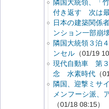
隣国大統領、「
付き返す 次は
日本の建築関係
ンション一部崩
隣国大統領３泊
ンセル
（01/19 1
現代自動車 第
念 水素時代
（01
隣国、迎撃ミサ
メンフーシ派、
（01/18 08:15）