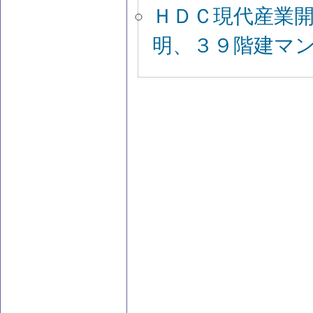
ＨＤＣ現代産業
明、３９階建マ