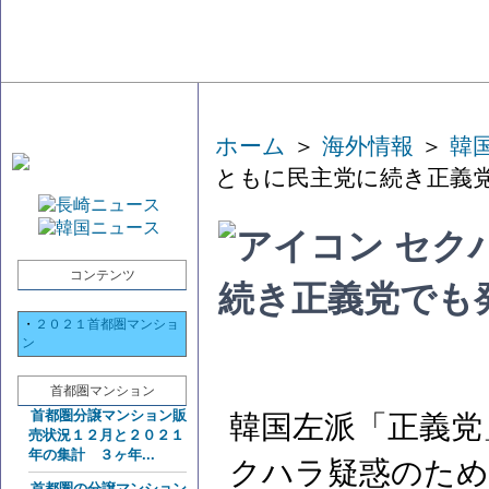
ホーム
＞
海外情報
＞
韓
ともに民主党に続き正義
セク
コンテンツ
続き正義党でも
・
２０２１首都圏マンショ
ン
首都圏マンション
首都圏分譲マンション販
韓国左派「正義党
売状況１２月と２０２１
年の集計 ３ヶ年...
クハラ疑惑のため
首都圏の分譲マンション