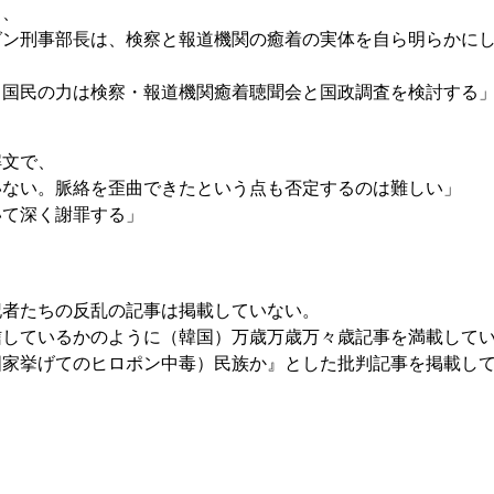
し、
グン刑事部長は、検察と報道機関の癒着の実体を自ら明らかに
」
、国民の力は検察・報道機関癒着聴聞会と国政調査を検討する
解文で、
いない。脈絡を歪曲できたという点も否定するのは難しい」
いて深く謝罪する」
記者たちの反乱の記事は掲載していない。
信しているかのように（韓国）万歳万歳万々歳記事を満載して
国家挙げてのヒロポン中毒）民族か』とした批判記事を掲載し
。