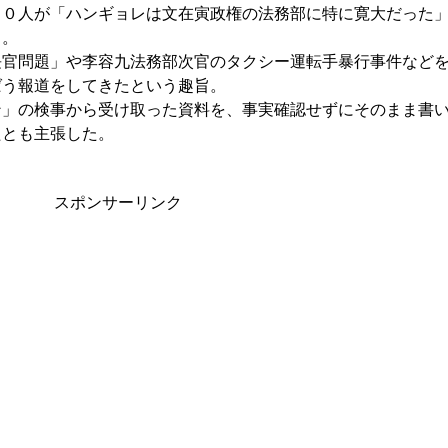
４０人が「ハンギョレは文在寅政権の法務部に特に寛大だった
う。
長官問題」や李容九法務部次官のタクシー運転手暴行事件など
ばう報道をしてきたという趣旨。
ン」の検事から受け取った資料を、事実確認せずにそのまま書
たとも主張した。
スポンサーリンク