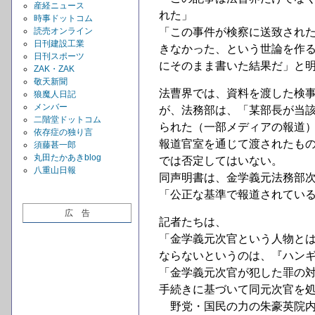
産経ニュース
れた」
時事ドットコム
読売オンライン
「この事件が検察に送致され
日刊建設工業
きなかった、という世論を作
日刊スポーツ
にそのまま書いた結果だ」と
ZAK・ZAK
敬天新聞
法曹界では、資料を渡した検
狼魔人日記
メンバー
が、法務部は、「某部長が当
二階堂ドットコム
られた（一部メディアの報道
依存症の独り言
報道官室を通じて渡されたも
須藤甚一郎
丸田たかあきblog
では否定してはいない。
八重山日報
同声明書は、金学義元法務部
「公正な基準で報道されてい
広 告
記者たちは、
「金学義元次官という人物と
ならないというのは、『ハン
「金学義元次官が犯した罪の
手続きに基づいて同元次官を
野党・国民の力の朱豪英院内