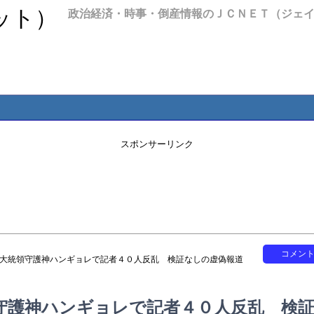
政治経済・時事・倒産情報のＪＣＮＥＴ（ジェ
スポンサーリンク
コメン
文大統領守護神ハンギョレで記者４０人反乱 検証なしの虚偽報道
守護神ハンギョレで記者４０人反乱 検