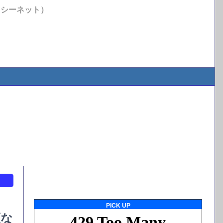
イシーネット）
ト
PICK UP
証な