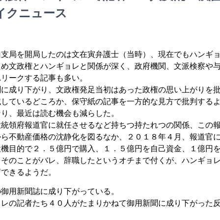
イクニュース
山支局を開局したのは文在寅弁護士（当時）、現在でもハンギ
ため文政権とハンギョレと関係が深く、政府機関、文派検察や
れリークする記事も多い。
聞に成り下がり、文政権発足当初はあった政権の思い上がりを
滅しているどころか、保守紙の記事を一方的な見方で批判する
なり、最近は読む機会も減らした。
大統領府報道官に就任させるなど持ちつ持たれつの関係、この
から不動産価格の沈静化を図るなか、２０１８年４月、報道官
投機目的で２．５億円で購入、１．５億円を自己資金、１億円
。そのことがバレ、辞職したというオチまで付くが、ハンギョ
蓄できるようだ。
の御用新聞誌に成り下がっている。
ョレの記者たち４０人がたまりかねて御用新聞に成り下がった