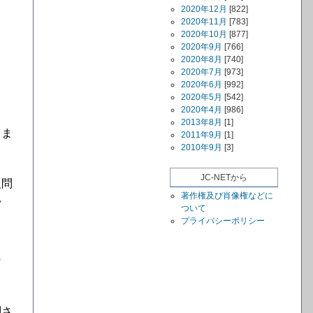
2020年12月
[822]
2020年11月
[783]
2020年10月
[877]
2020年9月
[766]
2020年8月
[740]
2020年7月
[973]
2020年6月
[992]
2020年5月
[542]
2020年4月
[986]
2013年8月
[1]
てま
2011年9月
[1]
2010年9月
[3]
JC-NETから
報問
著作権及び肖像権などに
い
ついて
プライバシーポリシー
な
判さ