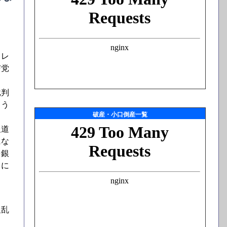
ョレ
与党
批判
よう
破産・小口倒産一覧
報道
にな
を銀
レに
反乱