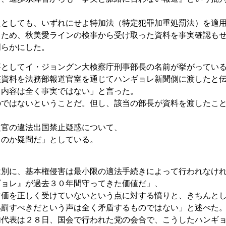
たとしても、いずれにせよ特加法（特定犯罪加重処罰法）を適
るため、秋美愛ラインの検事から受け取った資料を事実確認も
明らかにした。
事としてイ・ジョングン大検察庁刑事部長の名前が挙がってい
該資料を法務部報道官室を通じてハンギョレ新聞側に渡したと
）内容は全く事実ではない」と言った。
のではないということだ。但し、該当の部長が資料を渡したこ
次官の違法出国禁止疑惑について、
るのか疑問だ」としている。
は別に、基本権侵害は最小限の適法手続きによって行われなけ
ギョレ』が過去３０年間守ってきた価値だ」、
対価を正しく受けていないという点に対する憤りと、きちんと
処罰すべきだという声は全く矛盾するものではない」と述べた
代表は２８日、国会で行われた党の会合で、こうしたハンギ