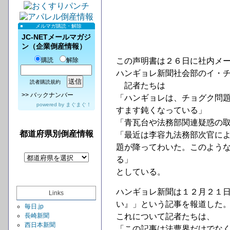
メルマガ購読・解除
JC-NETメールマガジ
ン（企業倒産情報）
購読
解除
この声明書は２６日に社内メ
ハンギョレ新聞社会部のイ・
読者購読規約
記者たちは
>>
バックナンバー
「ハンギョレは、チョグク問
powered by
まぐまぐ！
すます鈍くなっている」
「青瓦台や法務部関連疑惑の
都道府県別倒産情報
「最近は李容九法務部次官に
題が降ってわいた。このよう
る」
としている。
ハンギョレ新聞は１２月２１
Links
い』」という記事を報道した
毎日.jp
長崎新聞
これについて記者たちは、
西日本新聞
「この記事は法曹界だけでな