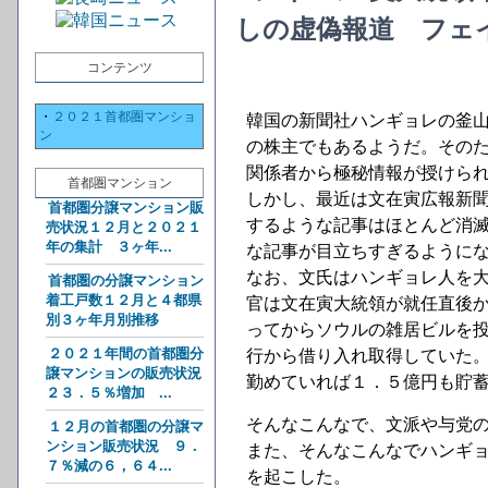
しの虚偽報道 フェ
コンテンツ
・
２０２１首都圏マンショ
韓国の新聞社ハンギョレの釜
ン
の株主でもあるようだ。その
関係者から極秘情報が授けら
首都圏マンション
しかし、最近は文在寅広報新
首都圏分譲マンション販
するような記事はほとんど消
売状況１２月と２０２１
年の集計 ３ヶ年...
な記事が目立ちすぎるように
なお、文氏はハンギョレ人を
首都圏の分譲マンション
着工戸数１２月と４都県
官は文在寅大統領が就任直後
別３ヶ年月別推移
ってからソウルの雑居ビルを
２０２１年間の首都圏分
行から借り入れ取得していた
譲マンションの販売状況
勤めていれば１．５億円も貯
２３．５％増加 ...
そんなこんなで、文派や与党
１２月の首都圏の分譲マ
ンション販売状況 ９．
また、そんなこんなでハンギ
７％減の６，６４...
を起こした。