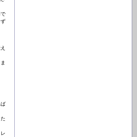
用で
せず
る
伝え
とま
れば
した
。
ョレ