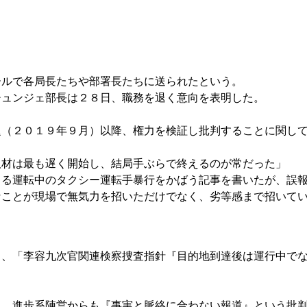
ールで各局長たちや部署長たちに送られたという。
チュンジェ部長は２８日、職務を退く意向を表明した。
題（２０１９年９月）以降、権力を検証し批判することに関し
取材は最も遅く開始し、結局手ぶらで終えるのが常だった」
よる運転中のタクシー運転手暴行をかばう記事を書いたが、誤
なことが現場で無気力を招いただけでなく、劣等感まで招いて
日、「李容九次官関連検察捜査指針『目的地到達後は運行中で
。
く、進歩系陣営からも『事実と脈絡に合わない報道』という批