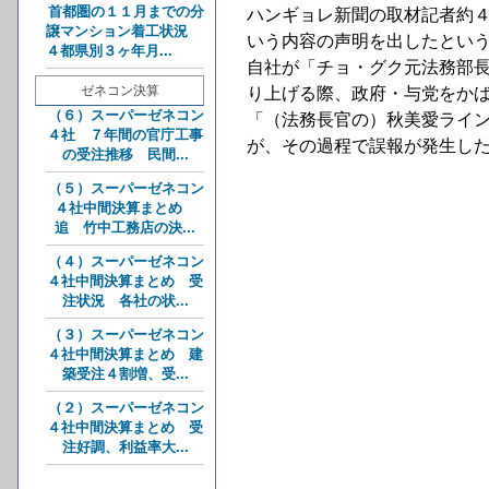
首都圏の１１月までの分
ハンギョレ新聞の取材記者約
譲マンション着工状況
いう内容の声明を出したとい
４都県別３ヶ年月...
自社が「チョ・グク元法務部
ゼネコン決算
り上げる際、政府・与党をか
（６）スーパーゼネコン
「（法務長官の）秋美愛ライ
４社 ７年間の官庁工事
が、その過程で誤報が発生し
の受注推移 民間...
（５）スーパーゼネコン
４社中間決算まとめ
追 竹中工務店の決...
（４）スーパーゼネコン
４社中間決算まとめ 受
注状況 各社の状...
（３）スーパーゼネコン
４社中間決算まとめ 建
築受注４割増、受...
（２）スーパーゼネコン
４社中間決算まとめ 受
注好調、利益率大...