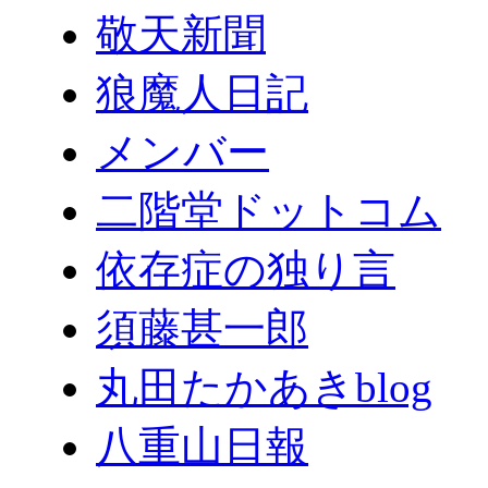
敬天新聞
狼魔人日記
メンバー
二階堂ドットコム
依存症の独り言
須藤甚一郎
丸田たかあきblog
八重山日報