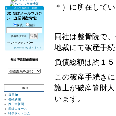
＊）に所在して
メルマガ購読・解除
JC-NETメールマガジ
ン（企業倒産情報）
購読
解除
同社は整骨院で、令
読者購読規約
>>
バックナンバー
地裁にて破産手
powered by
まぐまぐ！
都道府県別倒産情報
負債総額は約１５
この破産手続きに
護士が破産管財人
Links
毎日.jp
います。
長崎新聞
西日本新聞
産経ニュース
時事ドットコム