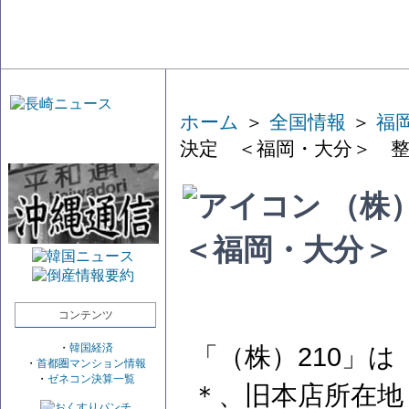
ホーム
＞
全国情報
＞
福
決定 ＜福岡・大分＞ 
（株
＜福岡・大分＞
コンテンツ
・
韓国経済
「（株）210」
・
首都圏マンション情報
・
ゼネコン決算一覧
＊、旧本店所在地