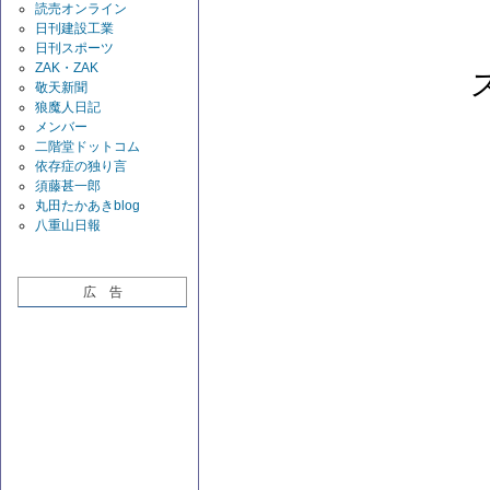
読売オンライン
日刊建設工業
日刊スポーツ
ZAK・ZAK
敬天新聞
狼魔人日記
メンバー
二階堂ドットコム
依存症の独り言
須藤甚一郎
丸田たかあきblog
八重山日報
広 告