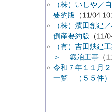
（株）いしや／自
要約版
（11/04 10
（株）濱田創建
倒産要約版
（11/0
（有）吉田鉄建工
＞ 鍛冶工事
（11
令和７年１１月２
一覧 （５５件）