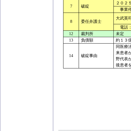
２０２
7
破綻
事業停
大武英
8
委任弁護士
電話：
12
裁判所
未定
13
負債額
約１３
同医療
来患者
14
破綻事由
野代表
後患者