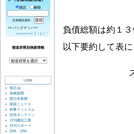
購読
解除
読者購読規約
負債総額は約１３
>>
バックナンバー
powered by
まぐまぐ！
以下要約して表に
都道府県別倒産情報
Links
毎日.jp
長崎新聞
西日本新聞
産経ニュース
時事ドットコム
読売オンライン
日刊建設工業
日刊スポーツ
ZAK・ZAK