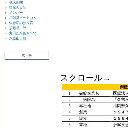
敬天新聞
狼魔人日記
メンバー
二階堂ドットコム
依存症の独り言
須藤甚一郎
丸田たかあきblog
八重山日報
広 告
スクロール→
倒産
1
破綻企業名
医療法
2
病院名
「久留
3
本社地
福岡県
4
創業
１９
5
設立
１９９
6
業種
肝臓疾