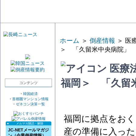
ホーム
＞
倒産情報
＞ 医
＞ 「久留米中央病院」
医療
福岡＞ 「久留
コンテンツ
・
韓国経済
・
首都圏マンション情報
・
ゼネコン決算一覧
福岡に拠点をおく
メルマガ購読・解除
産の準備に入った
JC-NETメールマガジ
ン（企業倒産情報）