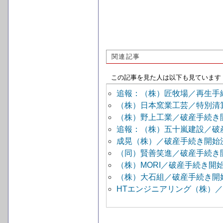
関連記事
この記事を見た人は以下も見ています
追報：（株）匠牧場／再生手
（株）日本窯業工芸／特別清
（株）野上工業／破産手続き
追報：（株）五十嵐建設／破
成晃（株）／破産手続き開始
（同）賢善笑進／破産手続き
（株）MORI／破産手続き開
（株）大石組／破産手続き開
HTエンジニアリング（株）