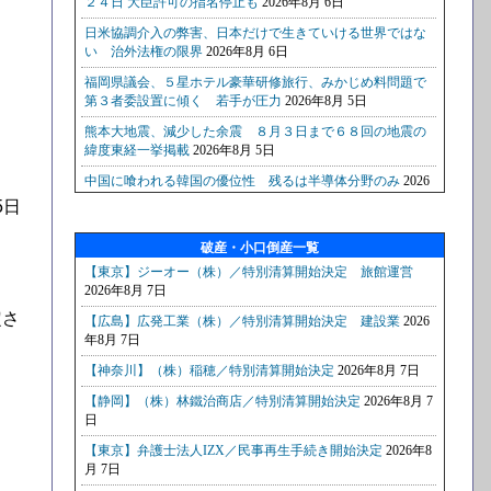
。
5日
破産・小口倒産一覧
定さ