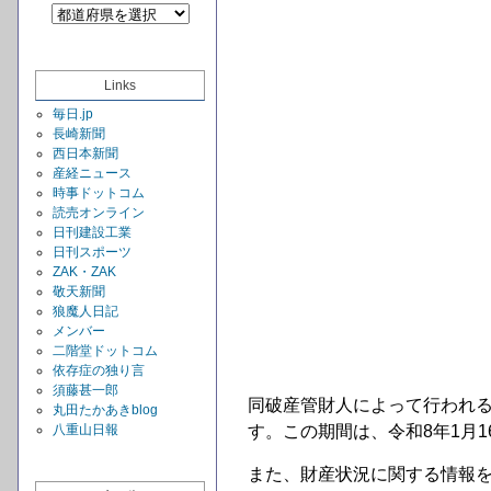
Links
毎日.jp
長崎新聞
西日本新聞
産経ニュース
時事ドットコム
読売オンライン
日刊建設工業
日刊スポーツ
ZAK・ZAK
敬天新聞
狼魔人日記
メンバー
二階堂ドットコム
依存症の独り言
須藤甚一郎
同破産管財人によって行われ
丸田たかあきblog
八重山日報
す。この期間は、令和8年1月1
また、財産状況に関する情報