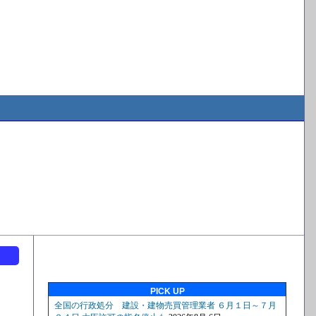
ト
PICK UP