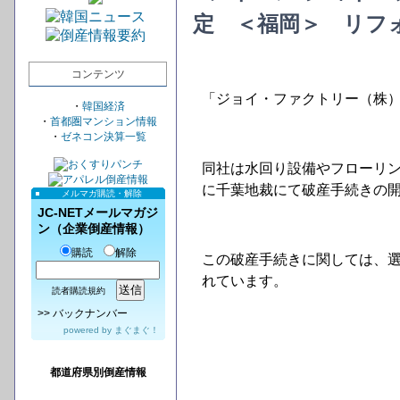
定 ＜福岡＞ リフ
コンテンツ
「ジョイ・ファクトリー（株
・
韓国経済
・
首都圏マンション情報
・
ゼネコン決算一覧
同社は水回り設備やフローリング
に千葉地裁にて破産手続きの
メルマガ購読・解除
JC-NETメールマガジ
ン（企業倒産情報）
購読
解除
この破産手続きに関しては、
れています。
読者購読規約
>>
バックナンバー
powered by
まぐまぐ！
都道府県別倒産情報