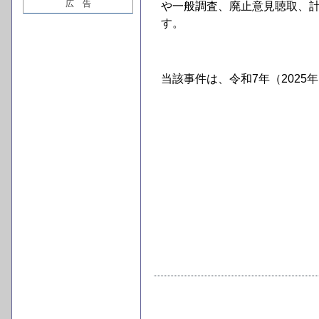
広 告
や一般調査、廃止意見聴取、計
す。
当該事件は、令和7年（2025