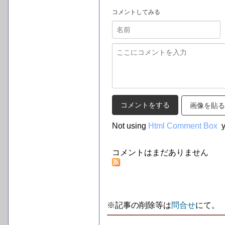
コメントしてみる
画像を貼る
Not using
Html Comment Box
y
コメントはまだありません
※記事の削除等は
問合せ
にて。