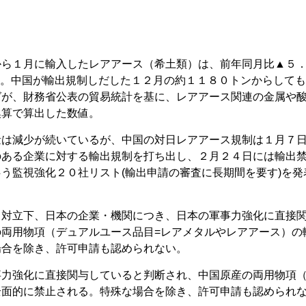
から１月に輸入したレアアース（希土類）は、前年同月比▲５
た。中国が輸出規制しだした１２月の約１１８０トンからして
グが、財務省公表の貿易統計を基に、レアアース関連の金属や
換算で算出した数値。
量は減少が続いているが、中国の対日レアアース規制は１月７
のある企業に対する輸出規制を打ち出し、２月２４日には輸出
う監視強化２０社リスト(輸出申請の審査に長期間を要す)を発
中対立下、日本の企業・機関につき、日本の軍事力強化に直接
両用物項（デュアルユース品目=レアメタルやレアアース）の
場合を除き、許可申請も認められない。
事力強化に直接関与していると判断され、中国原産の両用物項
全面的に禁止される。特殊な場合を除き、許可申請も認められ