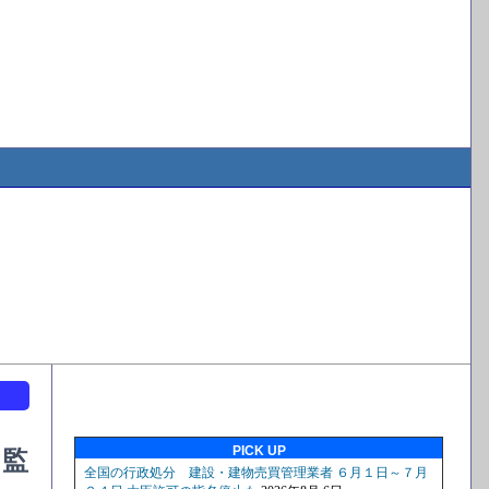
ト
PICK UP
出監