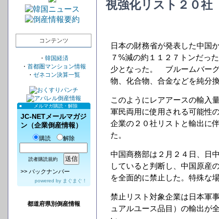
視強化リスト２０社
コンテンツ
日本の財務省が発表した中国
７%減の約１１２７トンだっ
・
韓国経済
・
首都圏マンション情報
少となった。 ブルームバー
・
ゼネコン決算一覧
物、化合物、合金などを純分
このようにレアアースの輸入
メルマガ購読・解除
軍民両用に使用される可能性
JC-NETメールマガジ
企業の２０社リストと輸出に伴
ン（企業倒産情報）
た。
購読
解除
中国商務部は２月２４日、日
読者購読規約
していると判断し、中国原産の
>>
バックナンバー
を全面的に禁止した。特殊な
powered by
まぐまぐ！
禁止リスト対象企業は日本軍
都道府県別倒産情報
ュアルユース品目）の輸出が