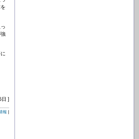
撃を
入っ
が強
済に
6日 ]
情報
|