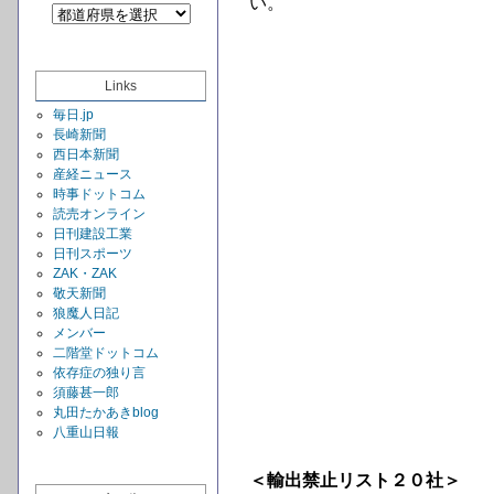
い。
Links
毎日.jp
長崎新聞
西日本新聞
産経ニュース
時事ドットコム
読売オンライン
日刊建設工業
日刊スポーツ
ZAK・ZAK
敬天新聞
狼魔人日記
メンバー
二階堂ドットコム
依存症の独り言
須藤甚一郎
丸田たかあきblog
八重山日報
＜輸出禁止リスト２０社＞