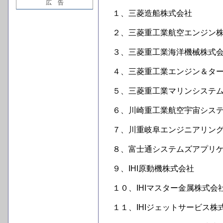
広 告
１、三菱造船株式会社
２、三菱重工業航空エンジン
３、三菱重工業海洋機械株式
４、三菱重工業エンジン＆タ
５、三菱重工業マリンシステ
６、川崎重工業航空宇宙シス
７、川重岐阜エンジニアリン
８、富士通システムズアプリ
９、IHI原動機株式会社
１０、IHIマスター金属株式会
１１、IHIジェットサービス株