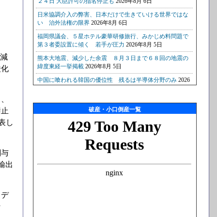
．
も減
酸化
日、
破産・小口倒産一覧
禁止
表し
関与
輸出
（デ
な