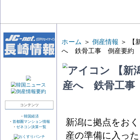
ホーム
＞
倒産情報
＞ 【
へ 鉄骨工事 倒産要約
【新
産へ 鉄骨工事
コンテンツ
・
韓国経済
新潟に拠点をおく
・
首都圏マンション情報
・
ゼネコン決算一覧
産の準備に入った