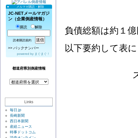
メルマガ購読・解除
JC-NETメールマガジ
ン（企業倒産情報）
購読
解除
負債総額は約１億
読者購読規約
以下要約して表に
>>
バックナンバー
powered by
まぐまぐ！
都道府県別倒産情報
Links
毎日.jp
長崎新聞
西日本新聞
産経ニュース
時事ドットコム
読売オンライン