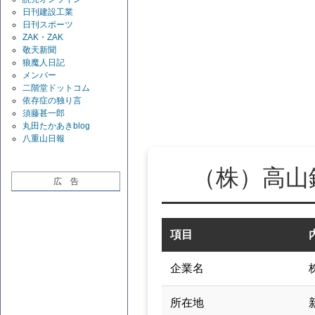
日刊建設工業
日刊スポーツ
ZAK・ZAK
敬天新聞
狼魔人日記
メンバー
二階堂ドットコム
依存症の独り言
須藤甚一郎
丸田たかあきblog
八重山日報
（株）高山
広 告
項目
企業名
所在地