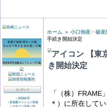
ホーム
＞
小口倒産・破産
手続き開始決定
【東京
き開始決定
コンテンツ
「（株）FRAM
・
韓国経済
＊）に所在してい
・
首都圏マンション情報
・
ゼネコン決算一覧