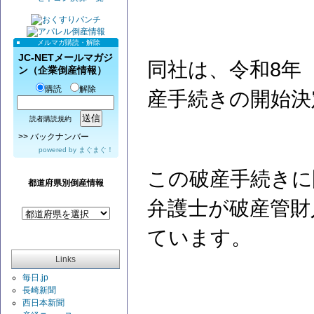
メルマガ購読・解除
JC-NETメールマガジ
同社は、令和8年（
ン（企業倒産情報）
購読
解除
産手続きの開始決
読者購読規約
>>
バックナンバー
powered by
まぐまぐ！
この破産手続きに
都道府県別倒産情報
弁護士が破産管財
ています。
Links
毎日.jp
長崎新聞
西日本新聞