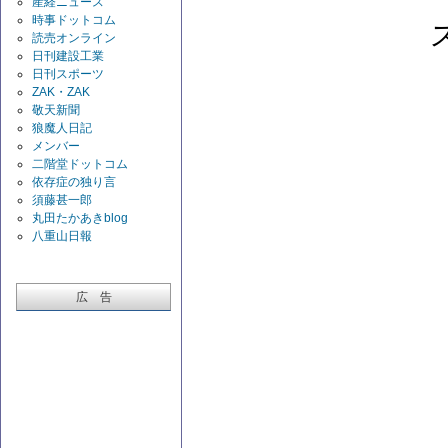
産経ニュース
時事ドットコム
読売オンライン
日刊建設工業
日刊スポーツ
ZAK・ZAK
敬天新聞
狼魔人日記
メンバー
二階堂ドットコム
依存症の独り言
須藤甚一郎
丸田たかあきblog
八重山日報
広 告