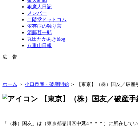
敬天新聞
狼魔人日記
メンバー
二階堂ドットコム
依存症の独り言
須藤甚一郎
丸田たかあきblog
八重山日報
広 告
ホーム
＞
小口倒産・破産開始
＞ 【東京】（株）国友／破産
【東京】（株）国友／破産手
「（株）国友」は（東京都品川区中延4＊＊＊）に所在して