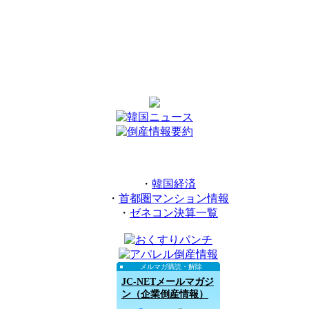
・
韓国経済
・
首都圏マンション情報
・
ゼネコン決算一覧
メルマガ購読・解除
JC-NETメールマガジ
ン（企業倒産情報）