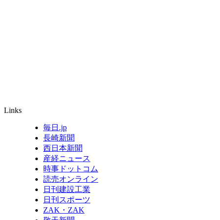
Links
毎日.jp
長崎新聞
西日本新聞
産経ニュース
時事ドットコム
読売オンライン
日刊建設工業
日刊スポーツ
ZAK・ZAK