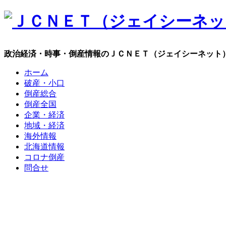
政治経済・時事・倒産情報のＪＣＮＥＴ（ジェイシーネット
ホーム
破産・小口
倒産総合
倒産全国
企業・経済
地域・経済
海外情報
北海道情報
コロナ倒産
問合せ