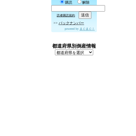
購読
解除
読者購読規約
>>
バックナンバー
powered by
まぐまぐ！
都道府県別倒産情報