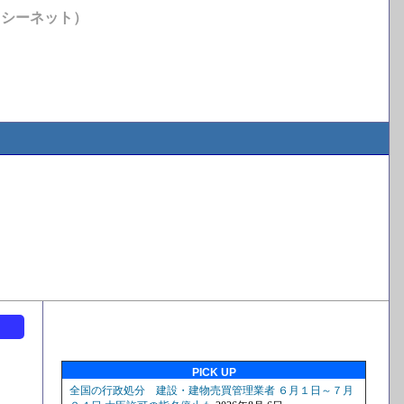
イシーネット）
ト
PICK UP
店