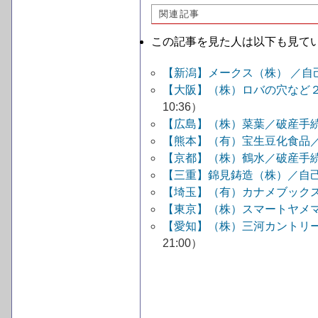
関連記事
この記事を見た人は以下も見て
【新潟】メークス（株） ／
【大阪】（株）ロバの穴など
10:36）
【広島】（株）菜葉／破産手
【熊本】（有）宝生豆化食品
【京都】（株）鶴水／破産手
【三重】錦見鋳造（株）／自
【埼玉】（有）カナメブック
【東京】（株）スマートヤメ
【愛知】（株）三河カントリ
21:00）