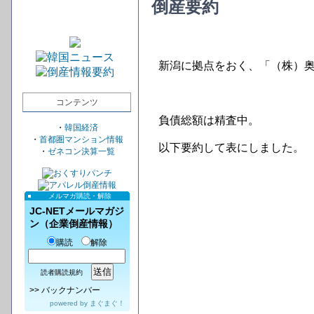
倒産要約
新潟に拠点をおく、「（株）
コンテンツ
負債総額は精査中。
・
韓国経済
・
首都圏マンション情報
以下要約して表にしました。
・
ゼネコン決算一覧
メルマガ購読・解除
JC-NETメールマガジ
ン（企業倒産情報）
購読
解除
読者購読規約
>>
バックナンバー
powered by
まぐまぐ！