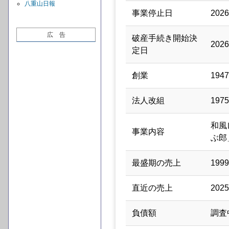
八重山日報
事業停止日
202
広 告
破産手続き開始決
202
定日
創業
194
法人改組
197
和風
事業内容
ぶ郎
最盛期の売上
19
直近の売上
20
負債額
調査