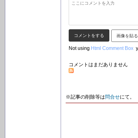
画像を貼る
Not using
Html Comment Box
y
コメントはまだありません
※記事の削除等は
問合せ
にて。