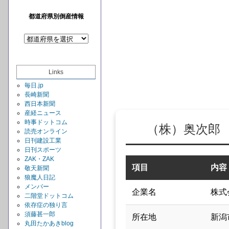
都道府県別倒産情報
Links
毎日.jp
長崎新聞
西日本新聞
産経ニュース
時事ドットコム
（株）奥次郎
読売オンライン
日刊建設工業
日刊スポーツ
ZAK・ZAK
項目
内容
敬天新聞
狼魔人日記
メンバー
企業名
株式
二階堂ドットコム
依存症の独り言
須藤甚一郎
所在地
新潟
丸田たかあきblog