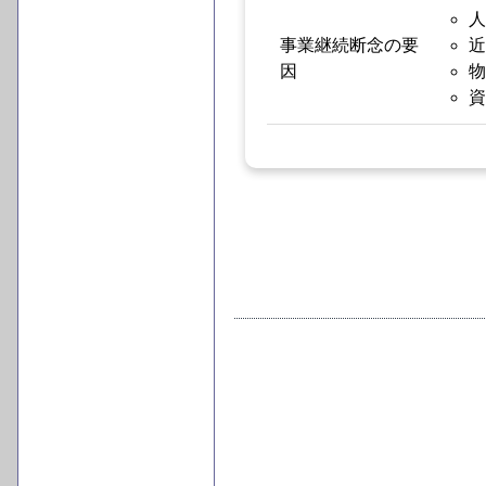
人
事業継続断念の要
近
因
物
資