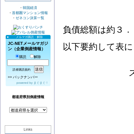
・
韓国経済
・
首都圏マンション情報
・
ゼネコン決算一覧
負債総額は約３．
メルマガ購読・解除
JC-NETメールマガジ
以下要約して表に
ン（企業倒産情報）
購読
解除
読者購読規約
>>
バックナンバー
powered by
まぐまぐ！
都道府県別倒産情報
Links