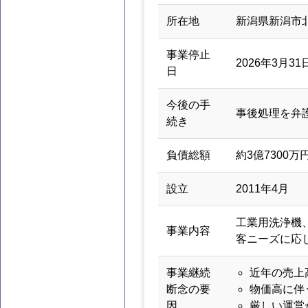
所在地
新潟県新潟市
事業停止
2026年3月31
日
今後の手
事後処理を弁
続き
負債総額
約3億7300万
設立
2011年4月
工業用洗浄機
事業内容
客ニーズに応
事業継続
近年の売上
断念の要
物価高に伴
因
厳しい運営