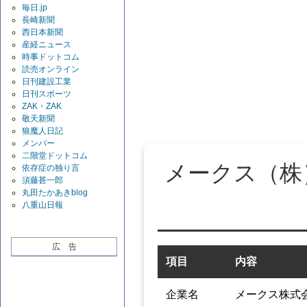
毎日.jp
長崎新聞
西日本新聞
産経ニュース
時事ドットコム
読売オンライン
日刊建設工業
日刊スポーツ
ZAK・ZAK
敬天新聞
狼魔人日記
メンバー
二階堂ドットコム
メークス（株
依存症の独り言
須藤甚一郎
丸田たかあきblog
八重山日報
広 告
項目
内容
企業名
メークス株式