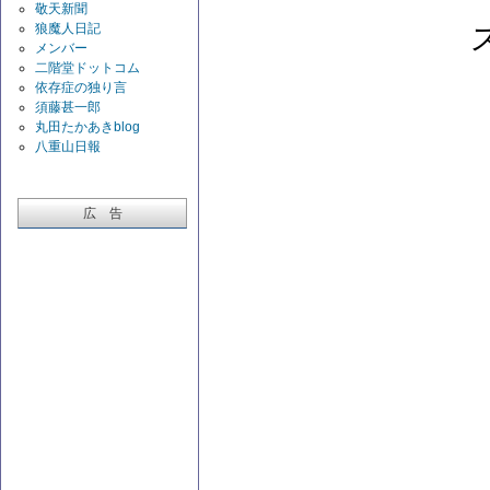
敬天新聞
狼魔人日記
メンバー
二階堂ドットコム
依存症の独り言
須藤甚一郎
丸田たかあきblog
八重山日報
広 告