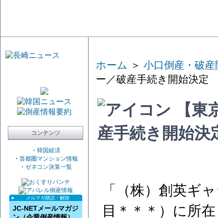
ホーム
＞
小口倒産・破産
ー／破産手続き開始決定
【東
産手続き開始決
コンテンツ
・
韓国経済
・
首都圏マンション情報
・
ゼネコン決算一覧
「（株）創英ギャ
メルマガ購読・解除
目＊＊＊）に所在
JC-NETメールマガジ
ン（企業倒産情報）