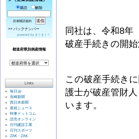
購読
解除
読者購読規約
同社は、令和8年（
>>
バックナンバー
powered by
まぐまぐ！
破産手続きの開始
都道府県別倒産情報
この破産手続きに
Links
護士が破産管財人
毎日.jp
長崎新聞
西日本新聞
います。
産経ニュース
時事ドットコム
読売オンライン
日刊建設工業
日刊スポーツ
ZAK・ZAK