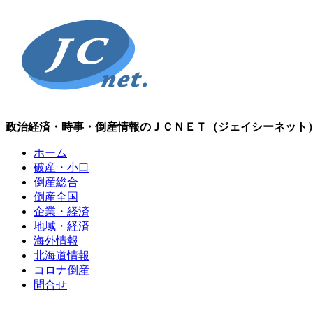
政治経済・時事・倒産情報のＪＣＮＥＴ（ジェイシーネット
ホーム
破産・小口
倒産総合
倒産全国
企業・経済
地域・経済
海外情報
北海道情報
コロナ倒産
問合せ