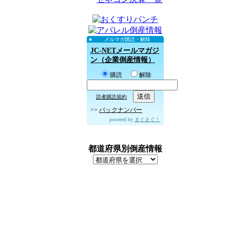
メルマガ購読・解除
JC-NETメールマガジ
ン（企業倒産情報）
購読
解除
読者購読規約
>>
バックナンバー
powered by
まぐまぐ！
都道府県別倒産情報