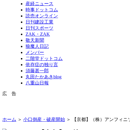
産経ニュース
時事ドットコム
読売オンライン
日刊建設工業
日刊スポーツ
ZAK・ZAK
敬天新聞
狼魔人日記
メンバー
二階堂ドットコム
依存症の独り言
須藤甚一郎
丸田たかあきblog
八重山日報
広 告
ホーム
＞
小口倒産・破産開始
＞ 【京都】（株）アンフィニ