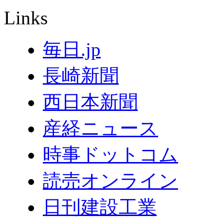
Links
毎日.jp
長崎新聞
西日本新聞
産経ニュース
時事ドットコム
読売オンライン
日刊建設工業