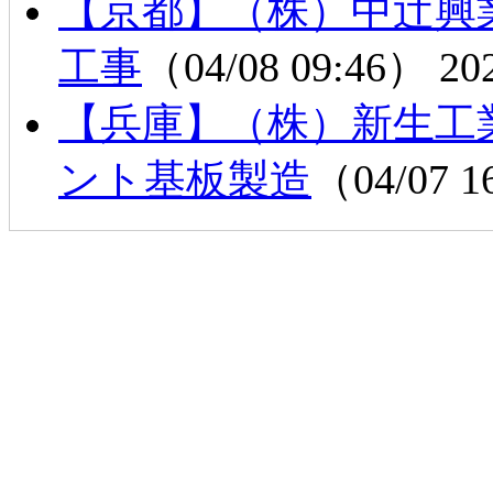
【京都】（株）中辻興
工事
（04/08 09:46）
20
【兵庫】（株）新生工
ント基板製造
（04/07 