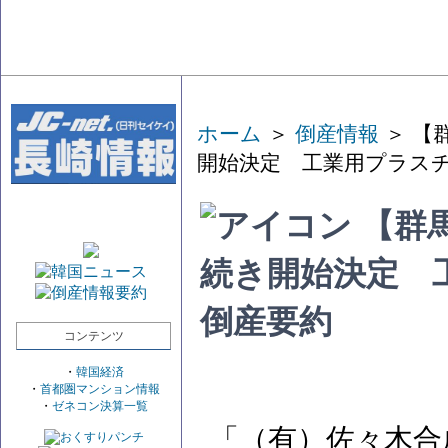
ホーム
＞
倒産情報
＞ 【
開始決定 工業用プラス
【群
続き開始決定 
倒産要約
コンテンツ
・
韓国経済
・
首都圏マンション情報
・
ゼネコン決算一覧
「（有）佐々木合