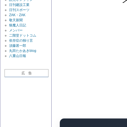
日刊建設工業
日刊スポーツ
ZAK・ZAK
敬天新聞
狼魔人日記
メンバー
二階堂ドットコム
依存症の独り言
須藤甚一郎
丸田たかあきblog
八重山日報
広 告