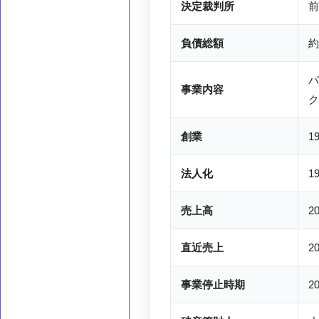
決定裁判所
前
負債総額
約
パ
事業内容
ク
創業
1
法人化
1
売上高
2
直近売上
2
事業停止時期
2