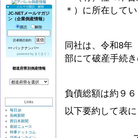
メルマガ購読・解除
＊）に所在してい
JC-NETメールマガジ
ン（企業倒産情報）
購読
解除
読者購読規約
同社は、令和8年（
>>
バックナンバー
powered by
まぐまぐ！
部にて破産手続き
都道府県別倒産情報
負債総額は約９６
Links
以下要約して表に
毎日.jp
長崎新聞
西日本新聞
産経ニュース
時事ドットコム
読売オンライン