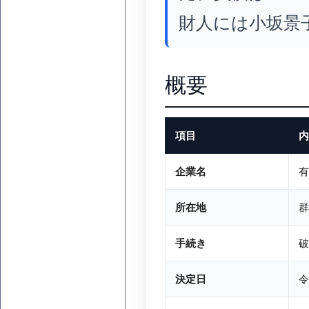
財人には小坂景
概要
項目
内
企業名
有
所在地
群
手続き
破
決定日
令