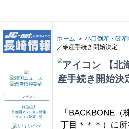
ホーム
＞
小口倒産・破産
／破産手続き開始決定
【北海
産手続き開始決
コンテンツ
・
韓国経済
「BACKBONE
・
首都圏マンション情報
・
ゼネコン決算一覧
丁目＊＊＊）に所