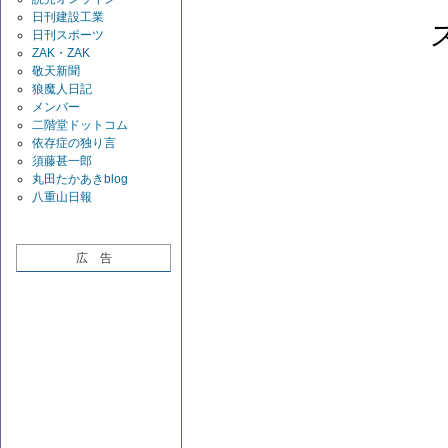
日刊建設工業
日刊スポーツ
ZAK・ZAK
敬天新聞
狼魔人日記
メンバー
二階堂ドットコム
依存症の独り言
須藤甚一郎
丸田たかあきblog
八重山日報
広 告