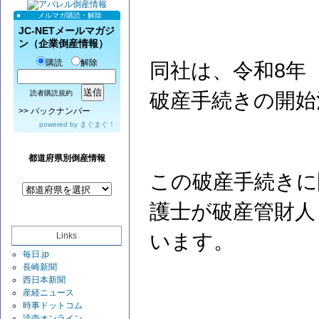
メルマガ購読・解除
JC-NETメールマガジ
ン（企業倒産情報）
購読
解除
同社は、令和8年（
破産手続きの開始
読者購読規約
>>
バックナンバー
powered by
まぐまぐ！
都道府県別倒産情報
この破産手続きに
護士が破産管財人
います。
Links
毎日.jp
長崎新聞
西日本新聞
産経ニュース
時事ドットコム
読売オンライン