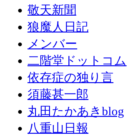
敬天新聞
狼魔人日記
メンバー
二階堂ドットコム
依存症の独り言
須藤甚一郎
丸田たかあきblog
八重山日報