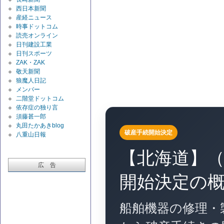
西日本新聞
産経ニュース
時事ドットコム
読売オンライン
日刊建設工業
日刊スポーツ
ZAK・ZAK
敬天新聞
狼魔人日記
メンバー
二階堂ドットコム
依存症の独り言
須藤甚一郎
丸田たかあきblog
破産手続開始決定
八重山日報
【北海道】
広 告
開始決定の
船舶機器の修理・