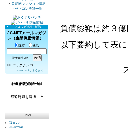
・
首都圏マンション情報
・
ゼネコン決算一覧
負債総額は約３億
メルマガ購読・解除
JC-NETメールマガジ
ン（企業倒産情報）
以下要約して表に
購読
解除
読者購読規約
>>
バックナンバー
powered by
まぐまぐ！
都道府県別倒産情報
Links
毎日.jp
長崎新聞