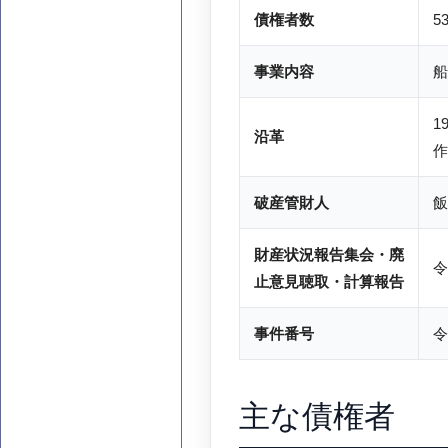
債権者数
5
事業内容
船
1
沿革
作
破産管財人
飯
財産状況報告集会・廃
令
止意見聴取・計算報告
事件番号
令
主な債権者