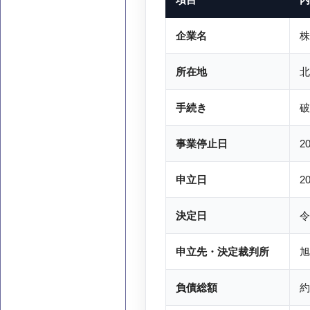
企業名
株
所在地
北
手続き
破
事業停止日
2
申立日
2
決定日
令
申立先・決定裁判所
旭
負債総額
約