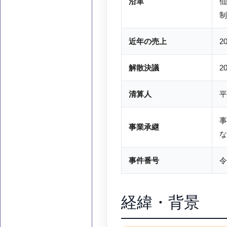
沿革
仙
制
近年の売上
2
解散決議
2
清算人
平
事
事業承継
な
事件番号
令
経緯・背景