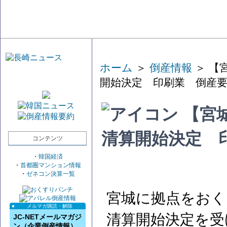
ホーム
＞
倒産情報
＞ 【
開始決定 印刷業 倒産
【宮
清算開始決定 
コンテンツ
・
韓国経済
・
首都圏マンション情報
・
ゼネコン決算一覧
宮城に拠点をおく
メルマガ購読・解除
清算開始決定を受
JC-NETメールマガジ
ン（企業倒産情報）