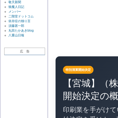
敬天新聞
狼魔人日記
メンバー
二階堂ドットコム
依存症の独り言
須藤甚一郎
丸田たかあきblog
八重山日報
広 告
特別清算開始決定
【宮城】（
開始決定の
印刷業を手がけて