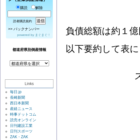
購読
解除
読者購読規約
負債総額は約１億
>>
バックナンバー
powered by
まぐまぐ！
以下要約して表に
都道府県別倒産情報
Links
毎日.jp
長崎新聞
西日本新聞
産経ニュース
時事ドットコム
読売オンライン
日刊建設工業
日刊スポーツ
ZAK・ZAK