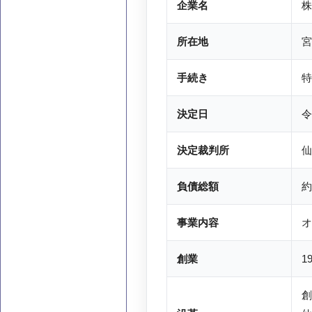
企業名
株
所在地
宮
手続き
特
決定日
令
決定裁判所
仙
負債総額
約
事業内容
オ
創業
1
創