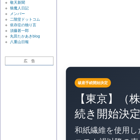
敬天新聞
狼魔人日記
メンバー
二階堂ドットコム
依存症の独り言
須藤甚一郎
丸田たかあきblog
八重山日報
広 告
破産手続開始決定
【東京】（
続き開始決
和紙繊維を使用し