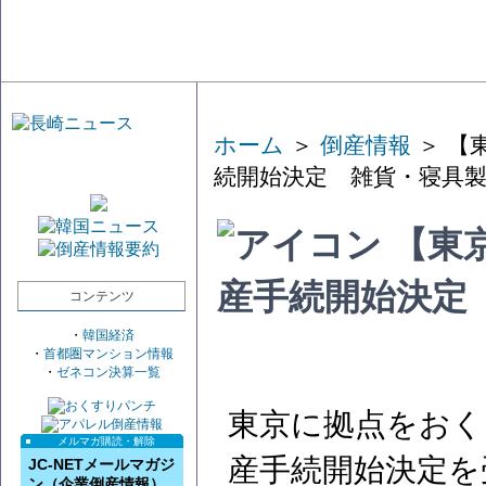
ホーム
＞
倒産情報
＞ 【
続開始決定 雑貨・寝具
【東
産手続開始決定
コンテンツ
・
韓国経済
・
首都圏マンション情報
・
ゼネコン決算一覧
東京に拠点をおく
メルマガ購読・解除
産手続開始決定を
JC-NETメールマガジ
ン（企業倒産情報）