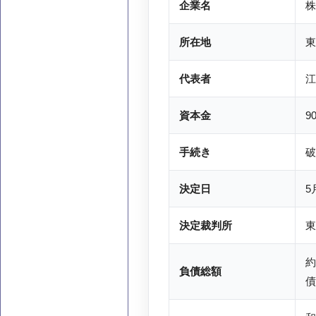
企業名
株
所在地
東
代表者
江
資本金
9
手続き
破
決定日
5
決定裁判所
東
約
負債総額
債