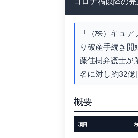
コロナ禍以降の売
「（株）キュア
り破産手続き開
藤佳樹弁護士が
名に対し約32億
概要
項目
内