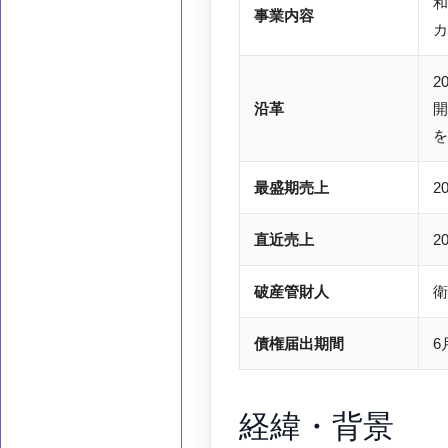
和
事業内容
カ
2
沿革
開
を
最盛期売上
2
直近売上
2
破産管財人
衛
債権届出期間
6
経緯・背景