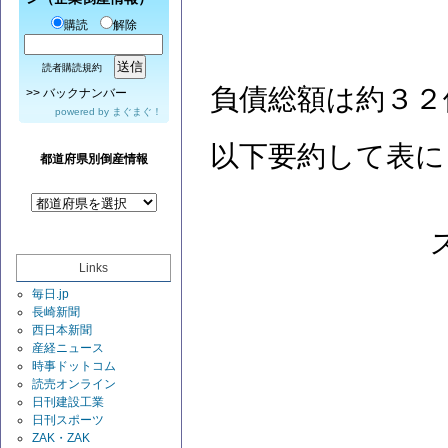
購読
解除
読者購読規約
負債総額は約３２
>>
バックナンバー
powered by
まぐまぐ！
以下要約して表に
都道府県別倒産情報
Links
毎日.jp
長崎新聞
西日本新聞
産経ニュース
時事ドットコム
読売オンライン
日刊建設工業
日刊スポーツ
ZAK・ZAK