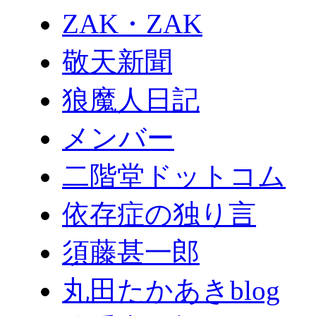
ZAK・ZAK
敬天新聞
狼魔人日記
メンバー
二階堂ドットコム
依存症の独り言
須藤甚一郎
丸田たかあきblog