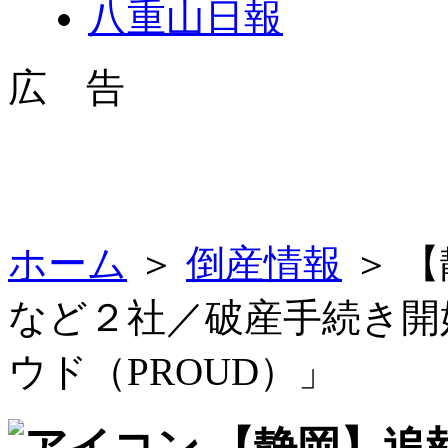
八重山日報
広 告
ホーム
＞
倒産情報
＞ 
など２社／破産手続き開
ウド（PROUD）」
【静岡】追