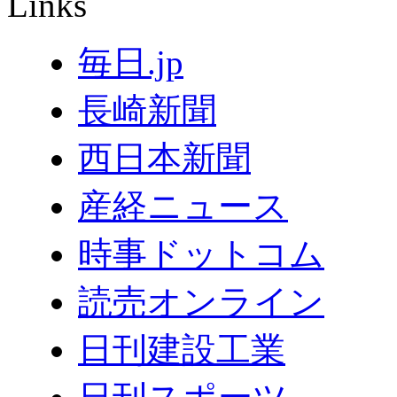
Links
毎日.jp
長崎新聞
西日本新聞
産経ニュース
時事ドットコム
読売オンライン
日刊建設工業