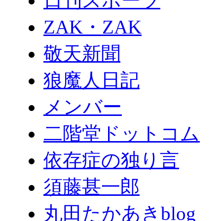
日刊スポーツ
ZAK・ZAK
敬天新聞
狼魔人日記
メンバー
二階堂ドットコム
依存症の独り言
須藤甚一郎
丸田たかあきblog