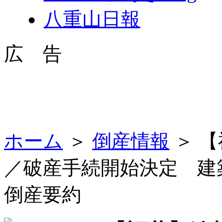
八重山日報
広 告
ホーム
＞
倒産情報
＞ 
／破産手続開始決定 
倒産要約