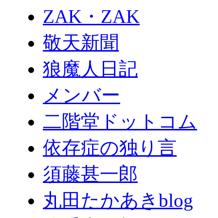
ZAK・ZAK
敬天新聞
狼魔人日記
メンバー
二階堂ドットコム
依存症の独り言
須藤甚一郎
丸田たかあきblog