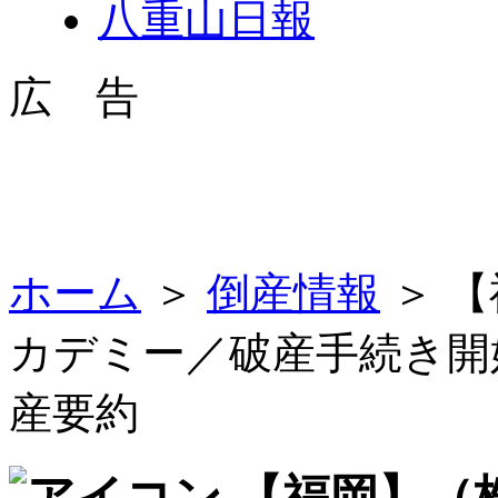
八重山日報
広 告
ホーム
＞
倒産情報
＞ 
カデミー／破産手続き開
産要約
【福岡】（