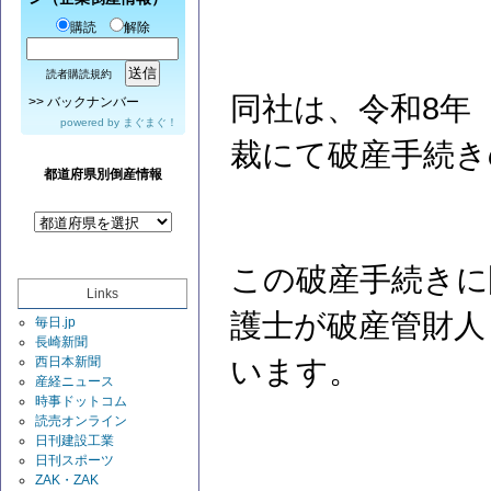
購読
解除
読者購読規約
同社は、令和8年（
>>
バックナンバー
powered by
まぐまぐ！
裁にて破産手続き
都道府県別倒産情報
この破産手続きに
Links
護士が破産管財人
毎日.jp
長崎新聞
西日本新聞
います。
産経ニュース
時事ドットコム
読売オンライン
日刊建設工業
日刊スポーツ
ZAK・ZAK