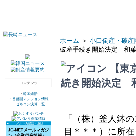
ホーム
＞
小口倒産・破産
破産手続き開始決定 和
【東
続き開始決定 
コンテンツ
・
韓国経済
・
首都圏マンション情報
・
ゼネコン決算一覧
「（株）釜人鉢の
メルマガ購読・解除
目＊＊＊）に所在
JC-NETメールマガジ
ン（企業倒産情報）