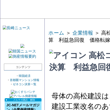
ホーム
＞
企業情報
＞ 高
算 利益急回復 価格転
高松
決算 利益急回
コンテンツ
・
韓国経済
・
首都圏マンション情報
・
ゼネコン決算一覧
母体の高松建設は
メルマガ購読・解除
建設工業改名のあ
JC-NETメールマガジ
ン（企業倒産情報）