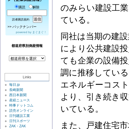
のみらい建設工業
購読
解除
ている。
読者購読規約
>>
バックナンバー
powered by
まぐまぐ！
同社は当期の建設
都道府県別倒産情報
により公共建設投
ても企業の設備投
調に推移している
Links
エネルギーコスト
毎日.jp
長崎新聞
より、引き続き収
西日本新聞
産経ニュース
時事ドットコム
いている。
読売オンライン
日刊建設工業
日刊スポーツ
また、戸建住宅市
ZAK・ZAK