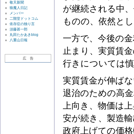
敬天新聞
が継続される中、
狼魔人日記
メンバー
二階堂ドットコム
ものの、依然とし
依存症の独り言
須藤甚一郎
丸田たかあきblog
一方で、今後の金
八重山日報
止まり、実質賃金
広 告
行きについては慎
実質賃金が伸ばな
退治のための高金
上向き、物価は上
安が続き、製造輸
政府上げての価格