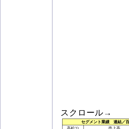
スクロール→
セグメント業績 連結／
高松ｺﾝ
売上高