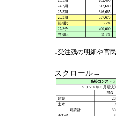
23/3
期
282,495
24/3
期
312,680
25/3
期
346,685
26/3
期
357,675
前期比
3.2%
27/3
予
400,000
当期比
11.8%
↓受注残の明細や官
スクロール→
高松コンストラ
２０２６年３月期決
25/3.
建築
20
土木
9
建設計
30
不動産
8