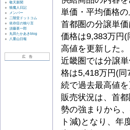
敬天新聞
狼魔人日記
単価・平均価格の
メンバー
二階堂ドットコム
首都圏の分譲単価は1
依存症の独り言
須藤甚一郎
丸田たかあきblog
価格は9,383万円
八重山日報
高値を更新した。
広 告
近畿圏では分譲単価
格は5,418万円(
続で過去最高値を
販売状況は、首都
勢の強まりから、初
ト減)となり、年度末