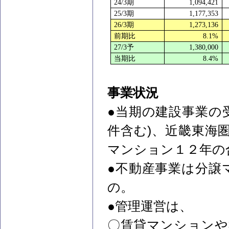
24/3
期
1,094,421
25/3
期
1,177,353
26/3
期
1,273,136
前期比
8.1%
27/3
予
1,380,000
当期比
8.4%
事業状況
●当期の建設事業の
)
件含む
、近畿東海
マンション１２年の
●不動産事業は分譲
の。
●管理運営は、
〇賃貸マンションや