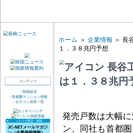
ホーム
＞
企業情報
＞ 長
１．３８兆円予想
長谷
は１．３８兆円
コンテンツ
・
韓国経済
・
首都圏マンション情報
・
ゼネコン決算一覧
発売戸数は大幅に
メルマガ購読・解除
ン、同社も首都圏
JC-NETメールマガジ
ン（企業倒産情報）