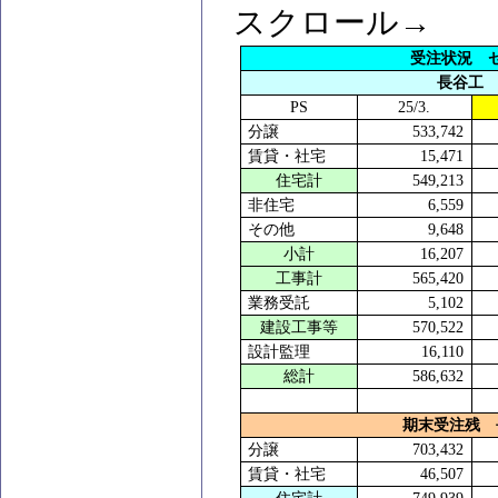
スクロール→
受注状況 
長谷工
PS
25/3.
分譲
533,742
賃貸・社宅
15,471
住宅計
549,213
非住宅
6,559
その他
9,648
小計
16,207
工事計
565,420
業務受託
5,102
建設工事等
570,522
設計監理
16,110
総計
586,632
期末受注残 
分譲
703,432
賃貸・社宅
46,507