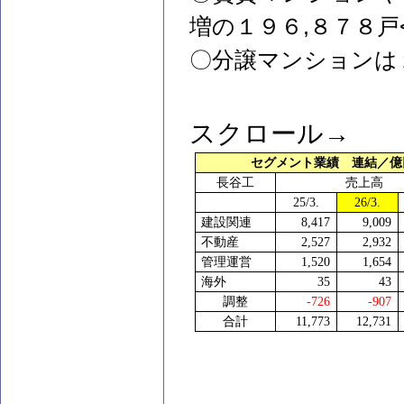
,
増の１９６
８７８戸
〇分譲マンションは
スクロール→
セグメント業績 連結／
長谷工
売上高
25/3.
26/3.
建設関連
8,417
9,009
不動産
2,527
2,932
管理運営
1,520
1,654
海外
35
43
調整
-726
-907
合計
11,773
12,731