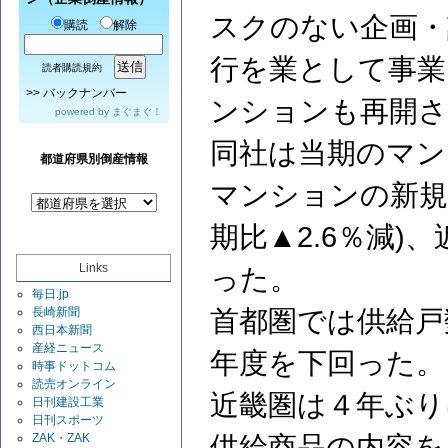
スクのない企画・
購読
解除
行を業として事業
読者購読規約
>>
バックナンバー
ンションも再開
powered by
まぐまぐ！
同社は当期のマン
都道府県別倒産情報
マンションの新規供
期比▲2.6％減)、
Links
った。
毎日.jp
長崎新聞
首都圏では供給戸
西日本新聞
産経ニュース
年度を下回った。
時事ドットコム
読売オンライン
近畿圏は４年ぶり
日刊建設工業
日刊スポーツ
ZAK・ZAK
供給商品の内容を