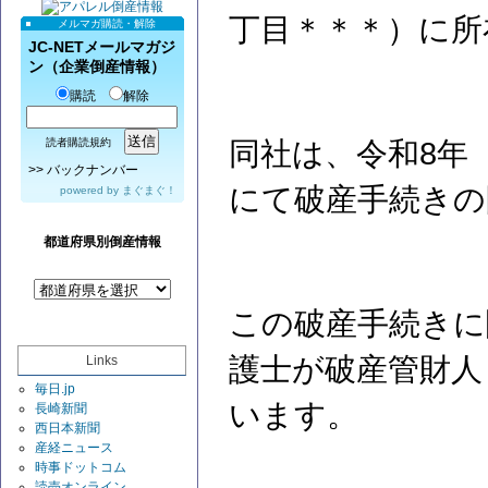
丁目＊＊＊）に所
メルマガ購読・解除
JC-NETメールマガジ
ン（企業倒産情報）
購読
解除
同社は、令和8年（
読者購読規約
>>
バックナンバー
にて破産手続きの
powered by
まぐまぐ！
都道府県別倒産情報
この破産手続きに
護士が破産管財人
Links
毎日.jp
います。
長崎新聞
西日本新聞
産経ニュース
時事ドットコム
読売オンライン