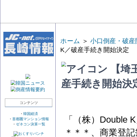
ホーム
＞
小口倒産・破産
K／破産手続き開始決定
【埼玉
産手続き開始決
コンテンツ
・
韓国経済
「（株）Doubl
・
首都圏マンション情報
・
ゼネコン決算一覧
＊＊＊、商業登記