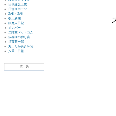
日刊建設工業
日刊スポーツ
ZAK・ZAK
敬天新聞
狼魔人日記
メンバー
二階堂ドットコム
依存症の独り言
須藤甚一郎
丸田たかあきblog
八重山日報
広 告