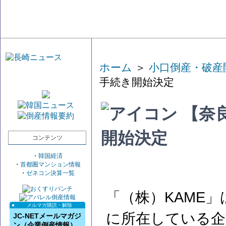
ホーム
＞
小口倒産・破産
手続き開始決定
【奈良
開始決定
コンテンツ
・
韓国経済
・
首都圏マンション情報
・
ゼネコン決算一覧
「（株）KAME
メルマガ購読・解除
に所在している企
JC-NETメールマガジ
ン（企業倒産情報）