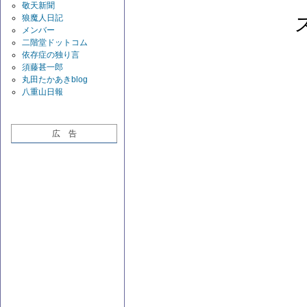
敬天新聞
狼魔人日記
メンバー
二階堂ドットコム
依存症の独り言
須藤甚一郎
丸田たかあきblog
八重山日報
広 告