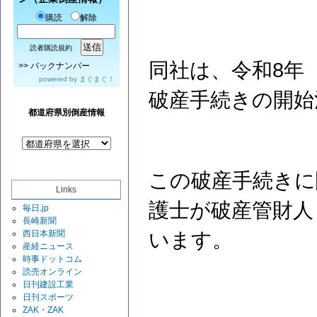
購読
解除
読者購読規約
同社は、令和8年（
>>
バックナンバー
powered by
まぐまぐ！
破産手続きの開始
都道府県別倒産情報
この破産手続きに
Links
護士が破産管財人
毎日.jp
長崎新聞
西日本新聞
います。
産経ニュース
時事ドットコム
読売オンライン
日刊建設工業
日刊スポーツ
ZAK・ZAK