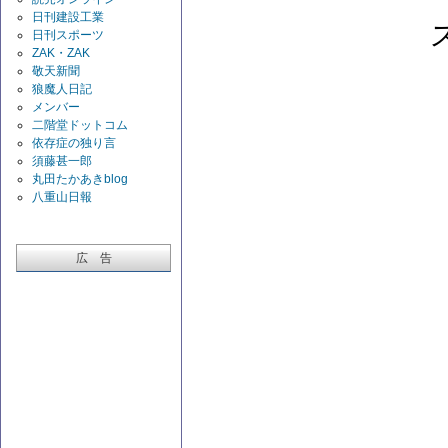
日刊建設工業
日刊スポーツ
ZAK・ZAK
敬天新聞
狼魔人日記
メンバー
二階堂ドットコム
依存症の独り言
須藤甚一郎
丸田たかあきblog
八重山日報
広 告