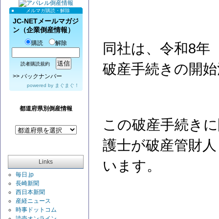
メルマガ購読・解除
JC-NETメールマガジ
ン（企業倒産情報）
購読
解除
同社は、令和8年（
破産手続きの開始
読者購読規約
>>
バックナンバー
powered by
まぐまぐ！
都道府県別倒産情報
この破産手続きに
護士が破産管財人
います。
Links
毎日.jp
長崎新聞
西日本新聞
産経ニュース
時事ドットコム
読売オンライン