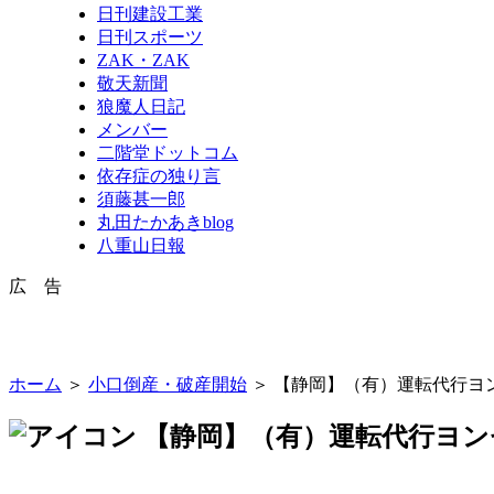
日刊建設工業
日刊スポーツ
ZAK・ZAK
敬天新聞
狼魔人日記
メンバー
二階堂ドットコム
依存症の独り言
須藤甚一郎
丸田たかあきblog
八重山日報
広 告
ホーム
＞
小口倒産・破産開始
＞ 【静岡】（有）運転代行ヨ
【静岡】（有）運転代行ヨン