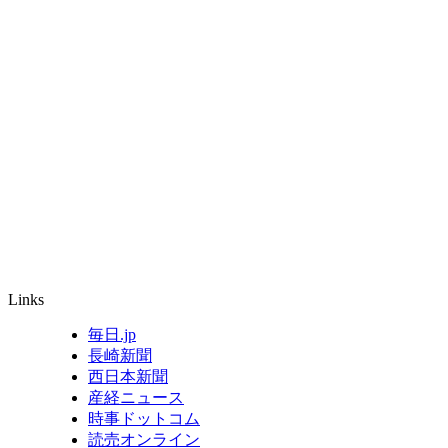
Links
毎日.jp
長崎新聞
西日本新聞
産経ニュース
時事ドットコム
読売オンライン