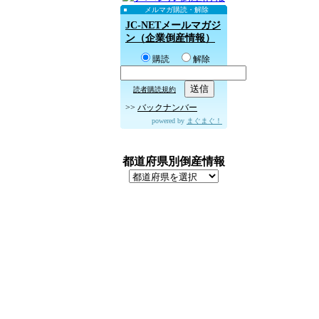
メルマガ購読・解除
JC-NETメールマガジ
ン（企業倒産情報）
購読
解除
読者購読規約
>>
バックナンバー
powered by
まぐまぐ！
都道府県別倒産情報