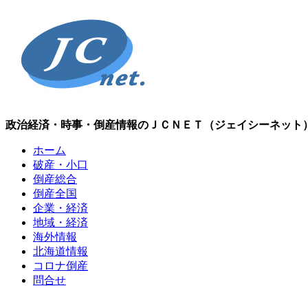
政治経済・時事・倒産情報のＪＣＮＥＴ（ジェイシーネット
ホーム
破産・小口
倒産総合
倒産全国
企業・経済
地域・経済
海外情報
北海道情報
コロナ倒産
問合せ