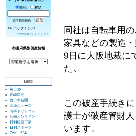
購読
解除
読者購読規約
同社は自転車用の
>>
バックナンバー
powered by
まぐまぐ！
家具などの製造・販
都道府県別倒産情報
9日に大阪地裁に
た。
Links
毎日.jp
長崎新聞
西日本新聞
この破産手続きに
産経ニュース
時事ドットコム
護士が破産管財人
読売オンライン
日刊建設工業
います。
日刊スポーツ
ZAK・ZAK