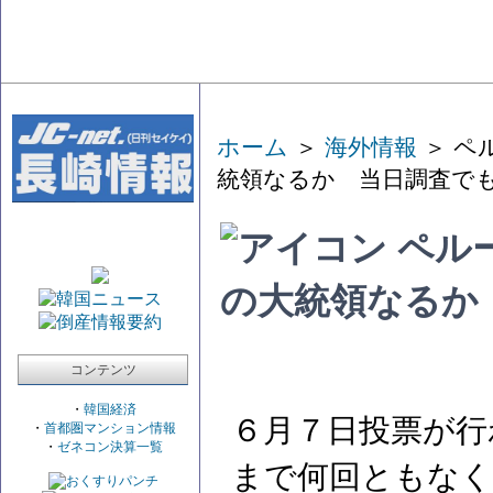
ホーム
＞
海外情報
＞ ペ
統領なるか 当日調査で
ペル
の大統領なるか
コンテンツ
・
韓国経済
６月７日投票が行
・
首都圏マンション情報
・
ゼネコン決算一覧
まで何回ともなく