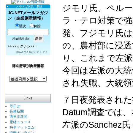
ジモリ氏、ペルー
メルマガ購読・解除
JC-NETメールマガジ
ラ・テロ対策で強
ン（企業倒産情報）
購読
解除
発、フジモリ氏は
読者購読規約
の、農村部に浸透
>>
バックナンバー
powered by
まぐまぐ！
り、これまで左派
都道府県別倒産情報
今回は左派の大統
され失職、大統領
７日夜発表された
Links
毎日.jp
Datum調査で
長崎新聞
西日本新聞
左派のSanche
産経ニュース
時事ドットコム
読売オンライン