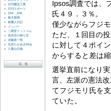
Ipsos調査で
日刊建設工業
日刊スポーツ
氏４９．３％。
ZAK・ZAK
敬天新聞
僅少ながらフジモ
狼魔人日記
メンバー
二階堂ドットコム
ただ、１回目の投
依存症の独り言
須藤甚一郎
に対して４ポイ
丸田たかあきblog
八重山日報
からすると差は
広 告
選挙直前になり実
言、左派の憲法改
てフジモリ氏を支
ていた。