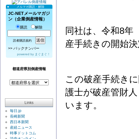
メルマガ購読・解除
JC-NETメールマガジ
ン（企業倒産情報）
購読
解除
同社は、令和8年（
産手続きの開始決
読者購読規約
>>
バックナンバー
powered by
まぐまぐ！
都道府県別倒産情報
この破産手続きに
護士が破産管財人
います。
Links
毎日.jp
長崎新聞
西日本新聞
産経ニュース
時事ドットコム
読売オンライン