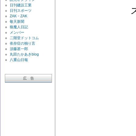
日刊建設工業
日刊スポーツ
ZAK・ZAK
敬天新聞
狼魔人日記
メンバー
二階堂ドットコム
依存症の独り言
須藤甚一郎
丸田たかあきblog
八重山日報
広 告