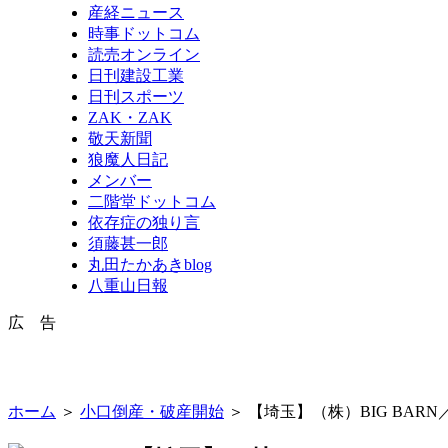
産経ニュース
時事ドットコム
読売オンライン
日刊建設工業
日刊スポーツ
ZAK・ZAK
敬天新聞
狼魔人日記
メンバー
二階堂ドットコム
依存症の独り言
須藤甚一郎
丸田たかあきblog
八重山日報
広 告
ホーム
＞
小口倒産・破産開始
＞ 【埼玉】（株）BIG BAR