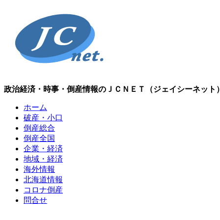
政治経済・時事・倒産情報のＪＣＮＥＴ（ジェイシーネット
ホーム
破産・小口
倒産総合
倒産全国
企業・経済
地域・経済
海外情報
北海道情報
コロナ倒産
問合せ