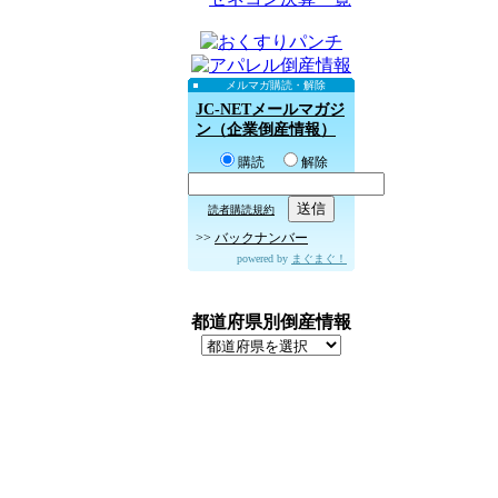
メルマガ購読・解除
JC-NETメールマガジ
ン（企業倒産情報）
購読
解除
読者購読規約
>>
バックナンバー
powered by
まぐまぐ！
都道府県別倒産情報