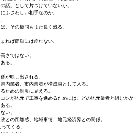
場の話」として片づけていないか。
当にふさわしい相手なのか。
る。
れば、その疑問もまた長く残る。
。
固まれば簡単には崩れない。
の高さではない。
である。
関係が映し出される。
、県内業者、市内業者が構成員として入る。
するための制度に見える。
ネコンが地元で工事を進めるためには、どの地元業者と組むか
もある。
はない。
行政との距離感、地域事情、地元経済界との関係。
入ってくる。