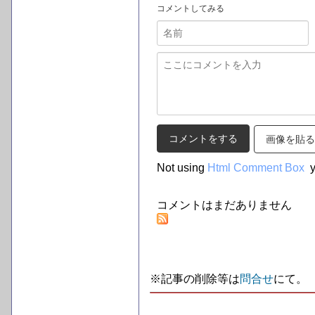
コメントしてみる
画像を貼る
Not using
Html Comment Box
y
コメントはまだありません
※記事の削除等は
問合せ
にて。