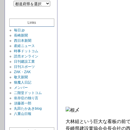
Links
毎日.jp
長崎新聞
西日本新聞
産経ニュース
時事ドットコム
読売オンライン
日刊建設工業
日刊スポーツ
ZAK・ZAK
敬天新聞
狼魔人日記
メンバー
二階堂ドットコム
依存症の独り言
須藤甚一郎
丸田たかあきblog
八重山日報
大林組という巨大な看板の前
長崎県建設業協会会長会社の