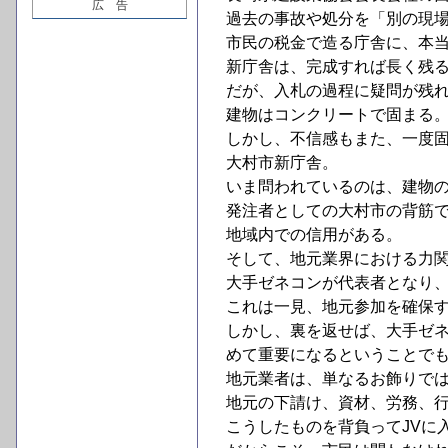
広 告
過去の事故や処分を「別の現
市民の税金で造る庁舎に、本
新庁舎は、完成すれば長く残
だが、入札の過程に疑問が残
建物はコンクリートで固まる
しかし、不信感もまた、一度
大村市新庁舎。
いま問われているのは、建物
発注者としての大村市の背筋
地域内での信用がある。
そして、地元業界における力
大手ゼネコンが代表者となり
これは一見、地元参加を確保
しかし、裏を返せば、大手ゼ
めて重要になるということで
地元業者は、単なるお飾りで
地元の下請け、資材、労務、
こうしたものを背負ってJVに