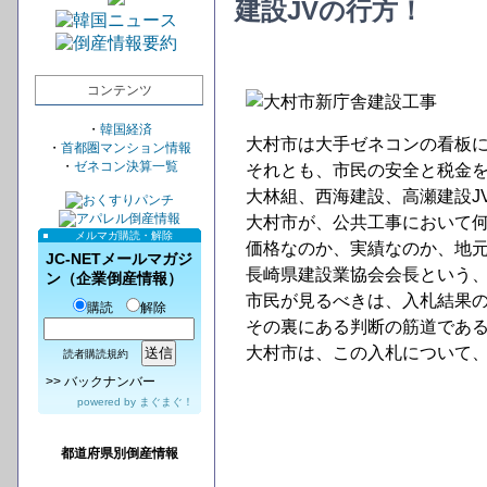
建設JVの行方！
コンテンツ
・
韓国経済
大村市は大手ゼネコンの看板
・
首都圏マンション情報
・
ゼネコン決算一覧
それとも、市民の安全と税金
大林組、西海建設、高瀬建設J
大村市が、公共工事において
メルマガ購読・解除
価格なのか、実績なのか、地
JC-NETメールマガジ
長崎県建設業協会会長という
ン（企業倒産情報）
市民が見るべきは、入札結果
購読
解除
その裏にある判断の筋道であ
大村市は、この入札について
読者購読規約
>>
バックナンバー
powered by
まぐまぐ！
都道府県別倒産情報