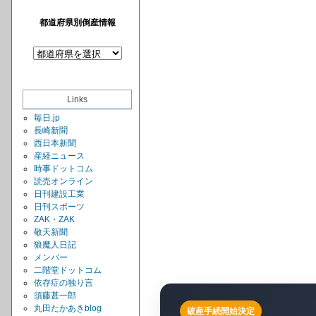
都道府県別倒産情報
Links
毎日.jp
長崎新聞
西日本新聞
産経ニュース
時事ドットコム
読売オンライン
日刊建設工業
日刊スポーツ
ZAK・ZAK
敬天新聞
狼魔人日記
メンバー
二階堂ドットコム
依存症の独り言
須藤甚一郎
丸田たかあきblog
破産手続開始決定