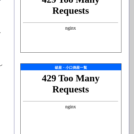
で
し
破産・小口倒産一覧