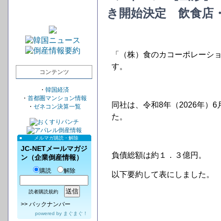
き開始決定 飲食店
「（株）食のカコーポレーシ
す。
コンテンツ
・
韓国経済
・
首都圏マンション情報
同社は、令和8年（2026年）
・
ゼネコン決算一覧
た。
メルマガ購読・解除
JC-NETメールマガジ
負債総額は約１．３億円。
ン（企業倒産情報）
購読
解除
以下要約して表にしました。
読者購読規約
>>
バックナンバー
powered by
まぐまぐ！