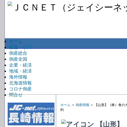
ホーム
破産・小口
倒産総合
倒産全国
企業・経済
地域・経済
海外情報
北海道情報
コロナ倒産
問合せ
ホーム
＞
倒産情報
＞ 【山形】（株）食の
約
【山形】