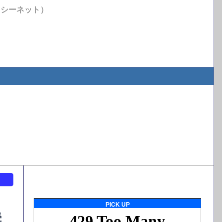
イシーネット）
ト
PICK UP
続