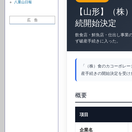
八重山日報
【山形】（株
広 告
続開始決定
飲食店・鮮魚店・仕出し事業
ず破産手続きに入った。
「（株）食のカコーポレーシ
産手続きの開始決定を受け
概要
項目
企業名