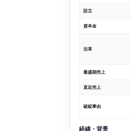
設立
資本金
沿革
最盛期売上
直近売上
破綻事由
経緯・背景