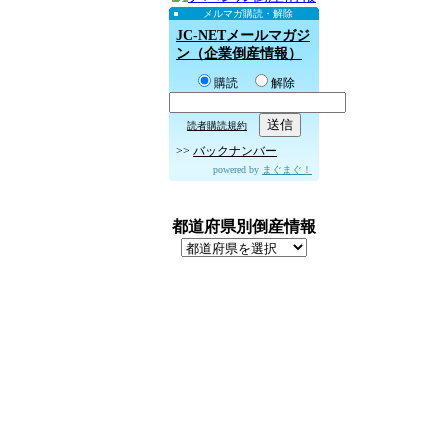
メルマガ購読・解除
JC-NETメールマガジ
ン（企業倒産情報）
購読
解除
読者購読規約
>>
バックナンバー
powered by
まぐまぐ！
都道府県別倒産情報