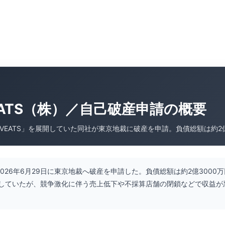
EATS（株）／自己破産申請の概要
VEATS」を展開していた同社が東京地裁に破産を申請。負債総額は約2億
、2026年6月29日に東京地裁へ破産を申請した。負債総額は約2億300
していたが、競争激化に伴う売上低下や不採算店舗の閉鎖などで収益が