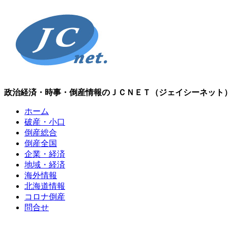
政治経済・時事・倒産情報のＪＣＮＥＴ（ジェイシーネット
ホーム
破産・小口
倒産総合
倒産全国
企業・経済
地域・経済
海外情報
北海道情報
コロナ倒産
問合せ