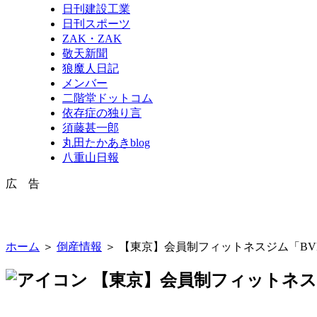
日刊建設工業
日刊スポーツ
ZAK・ZAK
敬天新聞
狼魔人日記
メンバー
二階堂ドットコム
依存症の独り言
須藤甚一郎
丸田たかあきblog
八重山日報
広 告
ホーム
＞
倒産情報
＞ 【東京】会員制フィットネスジム「BVE
【東京】会員制フィットネスジ