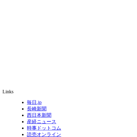
Links
毎日.jp
長崎新聞
西日本新聞
産経ニュース
時事ドットコム
読売オンライン