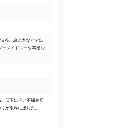
、渋谷、恵比寿などで出
ダーメイドスーツ事業な
売上低下に伴い不採算店
繰りが限界に達した。