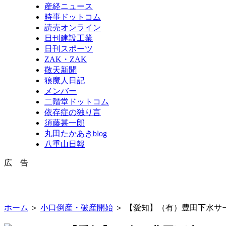
産経ニュース
時事ドットコム
読売オンライン
日刊建設工業
日刊スポーツ
ZAK・ZAK
敬天新聞
狼魔人日記
メンバー
二階堂ドットコム
依存症の独り言
須藤甚一郎
丸田たかあきblog
八重山日報
広 告
ホーム
＞
小口倒産・破産開始
＞ 【愛知】（有）豊田下水サ