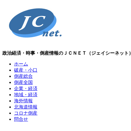
政治経済・時事・倒産情報のＪＣＮＥＴ（ジェイシーネット
ホーム
破産・小口
倒産総合
倒産全国
企業・経済
地域・経済
海外情報
北海道情報
コロナ倒産
問合せ