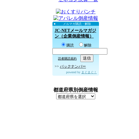
メルマガ購読・解除
JC-NETメールマガジ
ン（企業倒産情報）
購読
解除
読者購読規約
>>
バックナンバー
powered by
まぐまぐ！
都道府県別倒産情報