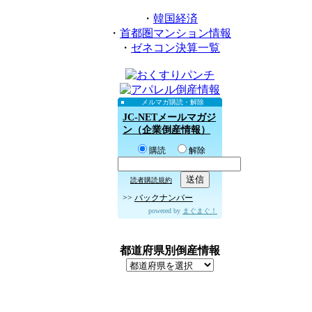
・
韓国経済
・
首都圏マンション情報
・
ゼネコン決算一覧
メルマガ購読・解除
JC-NETメールマガジ
ン（企業倒産情報）
購読
解除
読者購読規約
>>
バックナンバー
powered by
まぐまぐ！
都道府県別倒産情報