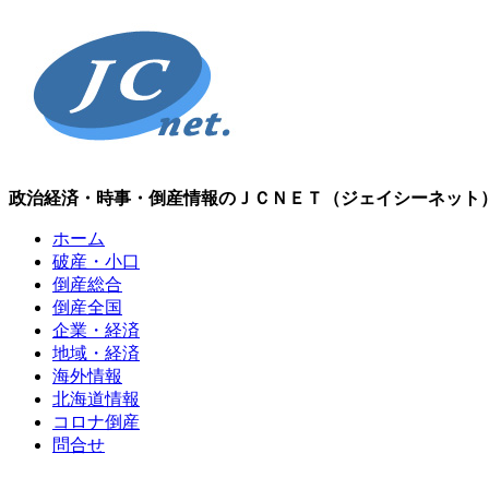
政治経済・時事・倒産情報のＪＣＮＥＴ（ジェイシーネット
ホーム
破産・小口
倒産総合
倒産全国
企業・経済
地域・経済
海外情報
北海道情報
コロナ倒産
問合せ