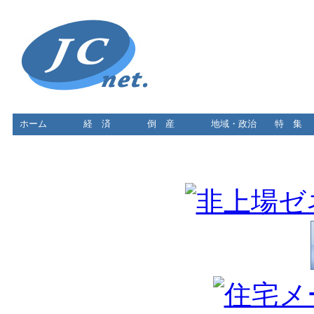
ホーム
経 済
倒 産
地域・政治
特 集