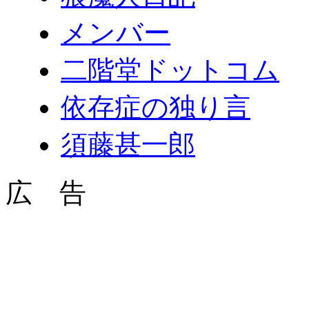
メンバー
二階堂ドットコム
依存症の独り言
須藤甚一郎
広 告