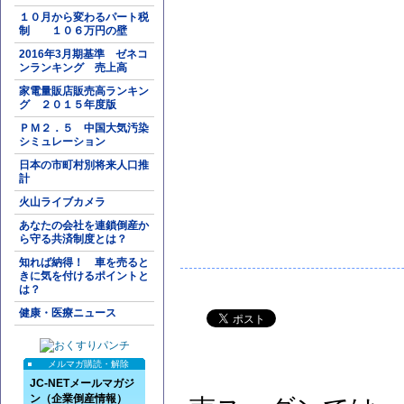
１０月から変わるパート税
制 １０６万円の壁
2016年3月期基準 ゼネコ
ンランキング 売上高
家電量販店販売高ランキン
グ ２０１５年度版
ＰＭ２．５ 中国大気汚染
シミュレーション
日本の市町村別将来人口推
計
火山ライブカメラ
あなたの会社を連鎖倒産か
ら守る共済制度とは？
知れば納得！ 車を売ると
きに気を付けるポイントと
は？
健康・医療ニュース
メルマガ購読・解除
JC-NETメールマガジ
ン（企業倒産情報）