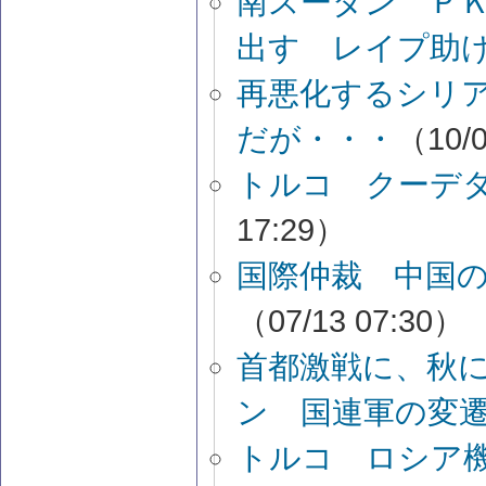
南スーダン Ｐ
出す レイプ助
再悪化するシリ
だが・・・
（10/0
トルコ クーデ
17:29）
国際仲裁 中国
（07/13 07:30）
首都激戦に、秋
ン 国連軍の変
トルコ ロシア