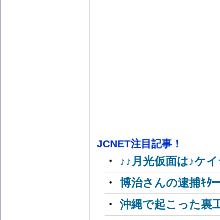
JCNET注目記事！
・
♪♪月光仮面は♪ケ
・
博治さんの逮捕ｷﾀ━━(
・
沖縄で起こった裏