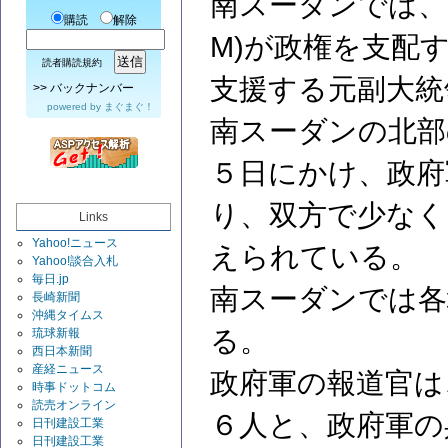
南スーダンでは、ス
購読
解除
M)が政権を支配
読者購読規約
支援する元副大統
>>
バックナンバー
powered by
まぐまぐ！
南スーダンの北部
５日にかけ、政府
り、双方で少なく
Links
Yahoo!ニュース
えられている。
Yahoo!談合入札
毎日.jp
南スーダンでは各
長崎新聞
沖縄タイムス
る。
琉球新報
西日本新聞
産経ニュース
政府軍の報道官は
時事ドットコム
読売オンライン
６人と、政府軍の
日刊建設工業
日刊建設工業