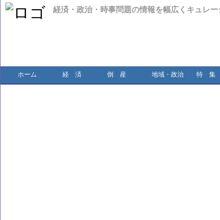
経済・政治・時事問題の情報を幅広くキュレー
ホーム
経 済
倒 産
地域・政治
特 集