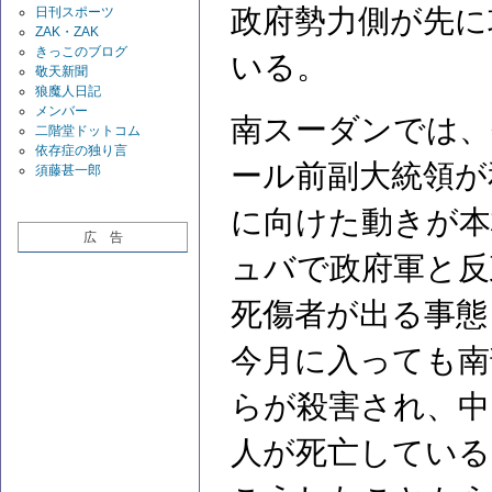
政府勢力側が先に
日刊スポーツ
ZAK・ZAK
きっこのブログ
いる。
敬天新聞
狼魔人日記
メンバー
南スーダンでは、
二階堂ドットコム
依存症の独り言
ール前副大統領が
須藤甚一郎
に向けた動きが本
広 告
ュバで政府軍と反
死傷者が出る事態
今月に入っても南
らが殺害され、中
人が死亡している