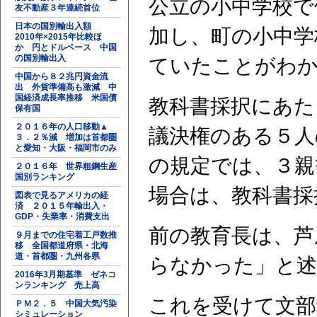
公立の小中学校で
友不動産３年連続首位
日本の国別輸出入額
加し、町の小中学
2010年×2015年比較ほ
か 円とドルベース 中国
の国別輸出入
ていたことがわ
中国から８２兆円資金流
出 外貨準備高も激減 中
国経済成長率推移 米国債
教科書採択にあた
保有国
２０１６年の人口移動▲
議決権のある５人
３．２％減 増加は首都圏
と愛知・大阪・福岡市のみ
の規定では、３親
２０１６年 世界粗鋼生産
国別ランキング
場合は、教科書採
図表で見るアメリカの経
済 ２０１５年輸出入・
GDP・失業率・消費支出
前の教育長は、芦
９月までの住宅着工戸数推
移 全国都道府県・北海
道・首都圏・九州各県
らなかった」と
2016年3月期基準 ゼネコ
ンランキング 売上高
これを受けて文部
ＰＭ２．５ 中国大気汚染
シミュレーション