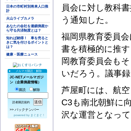
員会に対し教科書
日本の市町村別将来人口推
計
う通知した。
火山ライブカメラ
あなたの会社を連鎖倒産か
ら守る共済制度とは？
福岡県教育委員会
知れば納得！ 車を売ると
きに気を付けるポイントと
書を積極的に推す
は？
健康・医療ニュース
岡教育委員会もそ
いだろう。議事録
メルマガ購読・解除
JC-NETメールマガジ
ン（企業倒産情報）
芦屋町には、航空
購読
解除
C3も南北朝鮮に
読者購読規約
>>
バックナンバー
沢な運営となって
powered by
まぐまぐ！