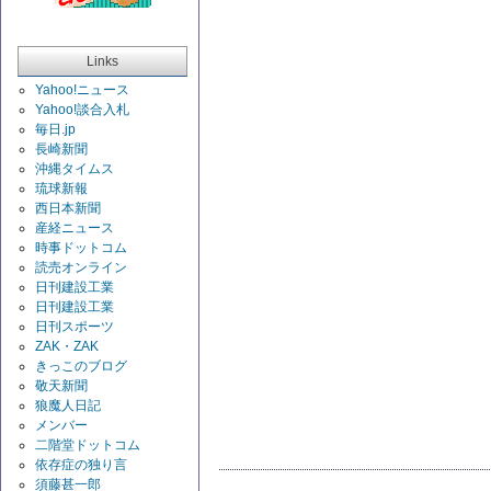
Links
Yahoo!ニュース
Yahoo!談合入札
毎日.jp
長崎新聞
沖縄タイムス
琉球新報
西日本新聞
産経ニュース
時事ドットコム
読売オンライン
日刊建設工業
日刊建設工業
日刊スポーツ
ZAK・ZAK
きっこのブログ
敬天新聞
狼魔人日記
メンバー
二階堂ドットコム
依存症の独り言
須藤甚一郎