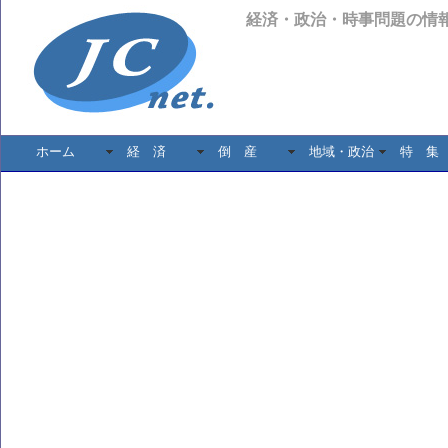
経済・政治・時事問題の情
ホーム
経 済
倒 産
地域・政治
特 集