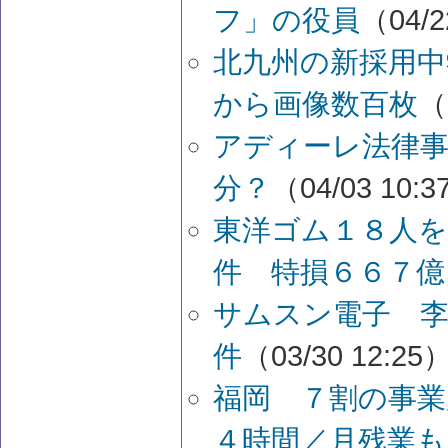
フ」の役員
（04/2
北九州の新採用中
から画像数百枚
（
アディーレ法律事
分？
（04/03 10:
東洋ゴム１８人を
件 特損６６７億
サムスン電子 李
件
（03/30 12:25
福岡 ７割の事業
４時間／月残業も