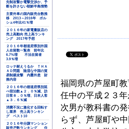
先制攻撃か電撃交渉か、予
断を許さない朝鮮半島情勢
主要外車の国内販売台数推
移 2013～2016年 ポル
シェ4年比41％増
２０１６年の家電量販店の
売上高動向 売上高ランキ
ング 2017年予想
２０１６年都道府県別外国
人在留数一覧表 前年比
6.7%増 不法在留者
3.9％増
ロッテ耐えうるか ＴＨＡ
ＡＤ問題 陰湿な中国の貿
易制裁攻撃 内憂外患 財
務内容
福岡県の芦屋町教
２０１６年の都道府県別延
べ宿泊数▲２．０％減、訪
任中の平成２３年
日客８．０％増、日本人客
▲３．６％減
次男が教科書の発
消費不況に激化する回転す
し業界 売上高ランキン
グ ベスト10
らず、芦屋町や中
２０１６年分譲マンション
販売戸数ランキング 住