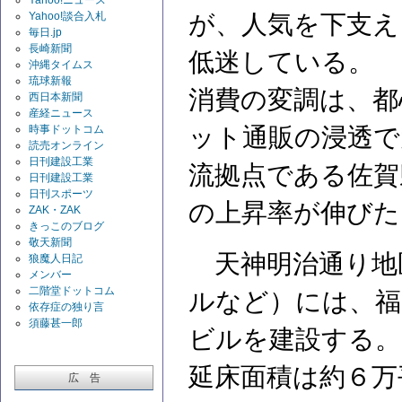
Yahoo!談合入札
が、人気を下支え
毎日.jp
長崎新聞
低迷している。
沖縄タイムス
琉球新報
消費の変調は、都
西日本新聞
産経ニュース
時事ドットコム
ット通販の浸透で
読売オンライン
日刊建設工業
流拠点である佐賀
日刊建設工業
日刊スポーツ
の上昇率が伸びた
ZAK・ZAK
きっこのブログ
敬天新聞
天神明治通り地
狼魔人日記
メンバー
二階堂ドットコム
ルなど）には、福
依存症の独り言
須藤甚一郎
ビルを建設する。
延床面積は約６万
広 告