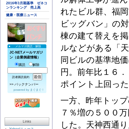
2016年3月期基準 ゼネコ
ンランキング 売上高
れたビル群、福岡
健康・医療ニュース
ビッグバン」の対
棟の建て替えを掲
ルなどがある「天
メルマガ購読・解除
JC-NETメールマガジ
ン（企業倒産情報）
同ビルの基準地価
購読
解除
円。前年比１６．
読者購読規約
ポイント上回った
>>
バックナンバー
powered by
まぐまぐ！
一方、昨年トップ
７％増の５００万
Links
した。天神西通り
Yahoo!ニュース