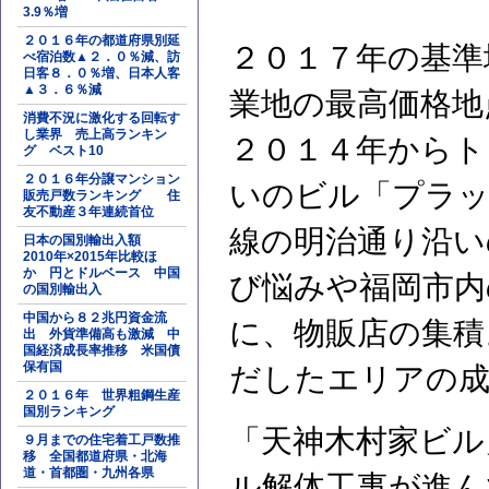
3.9％増
２０１６年の都道府県別延
２０１７年の基準
べ宿泊数▲２．０％減、訪
日客８．０％増、日本人客
▲３．６％減
業地の最高価格地
消費不況に激化する回転す
し業界 売上高ランキン
２０１４年からト
グ ベスト10
２０１６年分譲マンション
いのビル「プラッ
販売戸数ランキング 住
友不動産３年連続首位
線の明治通り沿い
日本の国別輸出入額
2010年×2015年比較ほ
か 円とドルベース 中国
び悩みや福岡市内
の国別輸出入
中国から８２兆円資金流
に、物販店の集積
出 外貨準備高も激減 中
国経済成長率推移 米国債
保有国
だしたエリアの成
２０１６年 世界粗鋼生産
国別ランキング
「天神木村家ビル
９月までの住宅着工戸数推
移 全国都道府県・北海
道・首都圏・九州各県
ル解体工事が進ん