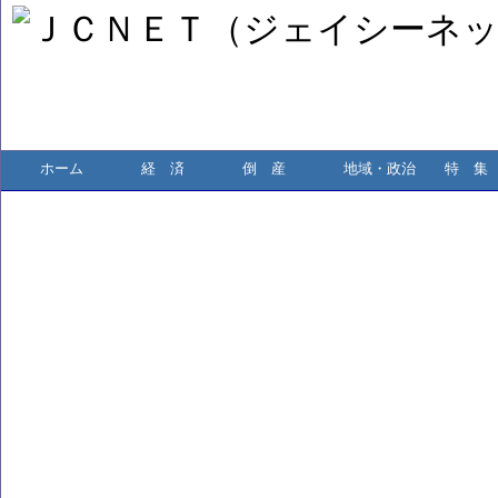
ホーム
経 済
倒 産
地域・政治
特 集