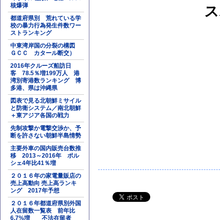
核爆弾
ス
都道府県別 荒れている学
校の暴力行為発生件数ワー
ストランキング
中東湾岸国の分裂の構図
ＧＣＣ カタール断交）
2016年クルーズ船訪日
客 78.5％増199万人 港
湾別寄港数ランキング 博
多港、県は沖縄県
図表で見る北朝鮮ミサイル
と防衛システム／南北朝鮮
＋東アジア各国の戦力
先制攻撃か電撃交渉か、予
断を許さない朝鮮半島情勢
主要外車の国内販売台数推
移 2013～2016年 ポル
シェ4年比41％増
２０１６年の家電量販店の
売上高動向 売上高ランキ
ング 2017年予想
２０１６年都道府県別外国
人在留数一覧表 前年比
6.7%増 不法在留者