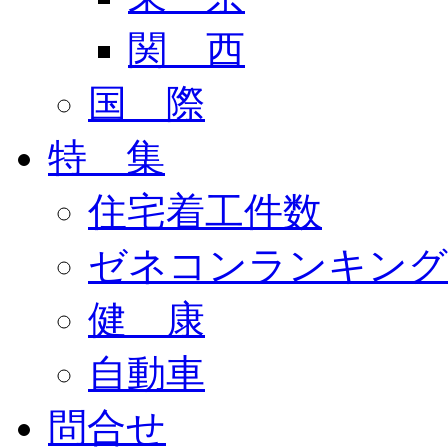
関 西
国 際
特 集
住宅着工件数
ゼネコンランキング
健 康
自動車
問合せ