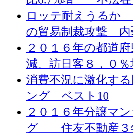
ロッテ耐えうるか 
の貿易制裁攻撃 内
２０１６年の都道府
減、訪日客８．０％
消費不況に激化する
ング ベスト10
２０１６年分譲マン
グ 住友不動産３