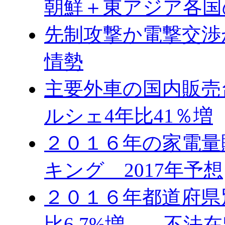
朝鮮＋東アジア各国
先制攻撃か電撃交渉
情勢
主要外車の国内販売台
ルシェ4年比41％増
２０１６年の家電量
キング 2017年予想
２０１６年都道府県
比6.7%増 不法在