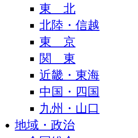
東 北
北陸・信越
東 京
関 東
近畿・東海
中国・四国
九州・山口
地域・政治