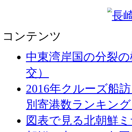
コンテンツ
中東湾岸国の分裂の
交）
2016年クルーズ船訪
別寄港数ランキング
図表で見る北朝鮮ミ