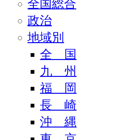
全国総合
政治
地域別
全 国
九 州
福 岡
長 崎
沖 縄
東 京