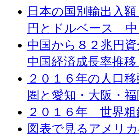
日本の国別輸出入額 
円とドルベース 中
中国から８２兆円
中国経済成長率推移
２０１６年の人口移
圏と愛知・大阪・福
２０１６年 世界粗
図表で見るアメリカ