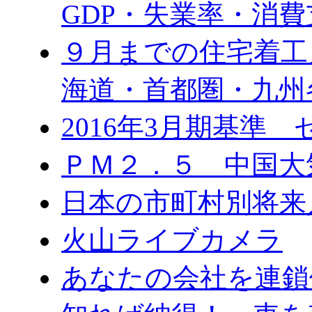
GDP・失業率・消費
９月までの住宅着工
海道・首都圏・九州
2016年3月期基準
ＰＭ２．５ 中国大
日本の市町村別将来
火山ライブカメラ
あなたの会社を連鎖