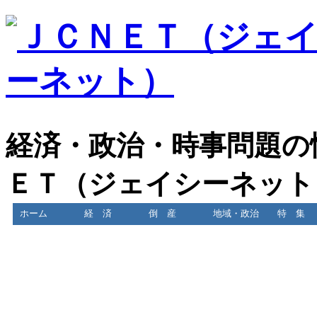
経済・政治・時事問題の
ＥＴ（ジェイシーネット
ホーム
経 済
倒 産
地域・政治
特 集