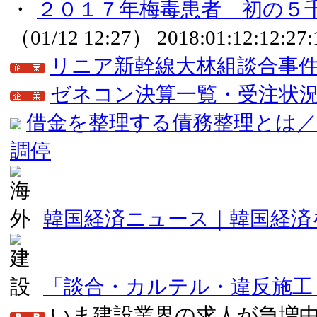
・
２０１７年梅毒患者 初の５千
（01/12 12:27）
2018:01:12:12:27:
リニア新幹線大林組談合事
ゼネコン決算一覧・受注状
借金を整理する債務整理とは／
調停
韓国経済ニュース｜韓国経済
「談合・カルテル・違反施工
いま建設業界の求人が急増