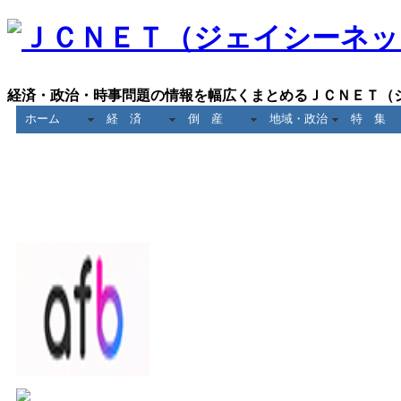
経済・政治・時事問題の情報を幅広くまとめるＪＣＮＥＴ（
ホーム
経 済
倒 産
地域・政治
特 集