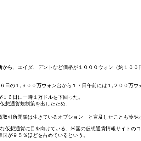
断から、エイダ、デントなど価格が１０００ウォン（約１００
６日の１,９００万ウォン台から１７日午前には１,２００万ウ
が１６日に一時１万ドルを下回った。
仮想通貨規制策を出したため。
貨取引所閉鎖は生きているオプション」と言及したことも冷や
な仮想通貨に目を向けている。米国の仮想通貨情報サイトのコ
韓国が９５％ほどを占めているという。