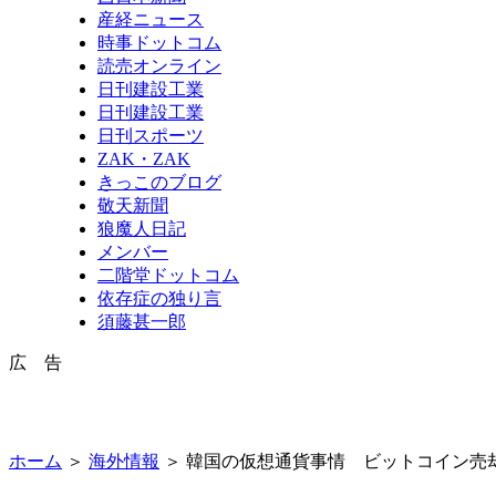
産経ニュース
時事ドットコム
読売オンライン
日刊建設工業
日刊建設工業
日刊スポーツ
ZAK・ZAK
きっこのブログ
敬天新聞
狼魔人日記
メンバー
二階堂ドットコム
依存症の独り言
須藤甚一郎
広 告
ホーム
＞
海外情報
＞ 韓国の仮想通貨事情 ビットコイン売