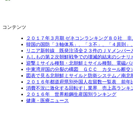
コンテンツ
２０１７年３月期 ゼネコンランキング８０社 非
韓国の国防「３軸体系」、「３不」、「４原則」
リニア新幹線 既発注済全２３件のＪＶメンバー
もしもの第２次朝鮮戦争での壊滅的結末のシナリ
迎撃ミサイル種類・北朝鮮ミサイル種類、電磁パ
中東湾岸国の分裂の構図 ＧＣＣ カタール断交
図表で見る北朝鮮ミサイルと防衛システム／南北
２０１６年都道府県別外国人在留数一覧表 前年比6
消費不況に激化する回転すし業界 売上高ランキン
２０１６年 世界粗鋼生産国別ランキング
健康・医療ニュース