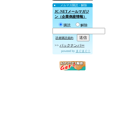
メルマガ購読・解除
JC-NETメールマガジ
ン（企業倒産情報）
購読
解除
読者購読規約
>>
バックナンバー
powered by
まぐまぐ！