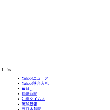
Links
Yahoo!ニュース
Yahoo!談合入札
毎日.jp
長崎新聞
沖縄タイムス
琉球新報
西日本新聞