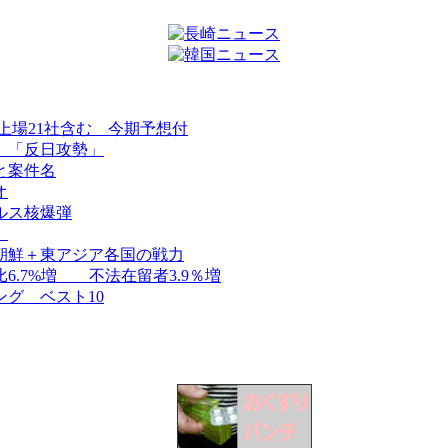
上場21社含む 今期予想付
、「反日攻勢」
と案件名
オ
ルス核爆弾
）
朝鮮＋東アジア各国の戦力
.7%増 不法在留者3.9％増
グ ベスト10