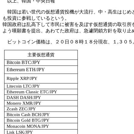
以上、韓国・中央日報
韓国は若い世代の仮想通貨投機が大流行、中・高生はじめと
も投資に参戦しているという。
韓国政府は乱高下して市民に被害を及ぼす仮想通貨の取引所
よう嘆願書を提出、あわてた政府は、急遽閉鎖方針を取り止
ビットコイン価格は、２０日０８時１８分現在、１,３０５
主要仮想通貨
Bitcoin BTC/JPY
Ethereum ETH/JPY
Ripple XRP/JPY
Litecoin LTC/JPY
Ethereum Classic ETC/JPY
DASH DASH/JPY
Monero XMR/JPY
Zcash ZEC/JPY
Bitcoin Cash BCH/JPY
Bitcoin Gold BTG/JPY
Monacoin MONA/JPY
Lisk LSK/JPY