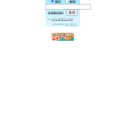
購読
解除
読者購読規約
>>
バックナンバー
powered by
まぐまぐ！