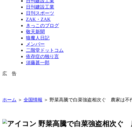
日刊建設工業
日刊建設工業
日刊スポーツ
ZAK・ZAK
きっこのブログ
敬天新聞
狼魔人日記
メンバー
二階堂ドットコム
依存症の独り言
須藤甚一郎
広 告
ホーム
＞
全国情報
＞ 野菜高騰で白菜強盗相次ぐ 農家は不
野菜高騰で白菜強盗相次ぐ 