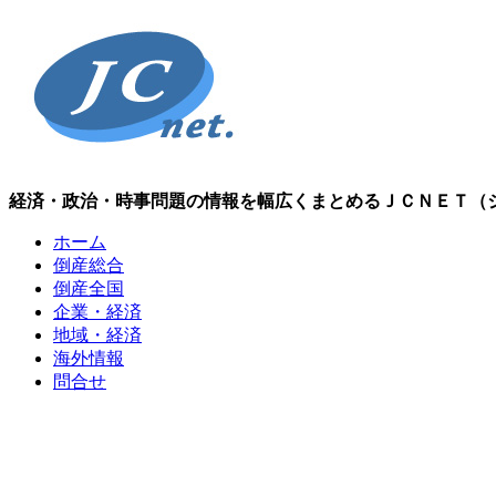
経済・政治・時事問題の情報を幅広くまとめるＪＣＮＥＴ（
ホーム
倒産総合
倒産全国
企業・経済
地域・経済
海外情報
問合せ