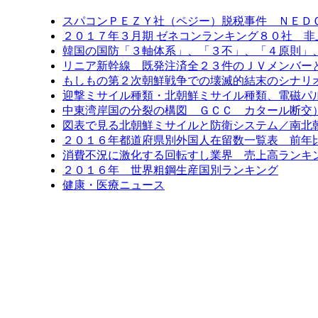
スパコンＰＥＺＹ社（ペジー）脱税事件 ＮＥＤ
２０１７年３月期 ゼネコンランキング８０社 非
韓国の国防「３軸体系」、「３不」、「４原則」
リニア新幹線 既発注済全２３件のＪＶメンバー
もしもの第２次朝鮮戦争での壊滅的結末のシナリ
迎撃ミサイル種類・北朝鮮ミサイル種類、電磁パ
中東湾岸国の分裂の構図 ＧＣＣ カタール断交
図表で見る北朝鮮ミサイルと防衛システム／南北
２０１６年都道府県別外国人在留数一覧表 前年比6
消費不況に激化する回転すし業界 売上高ランキン
２０１６年 世界粗鋼生産国別ランキング
健康・医療ニュース