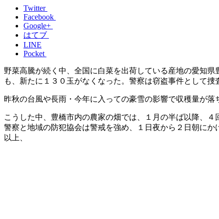
Twitter
Facebook
Google+
はてブ
LINE
Pocket
野菜高騰が続く中、全国に白菜を出荷している産地の愛知県
も、新たに１３０玉がなくなった。警察は窃盗事件として捜
昨秋の台風や長雨・今年に入っての豪雪の影響で収穫量が落
こうした中、豊橋市内の農家の畑では、１月の半ば以降、４
警察と地域の防犯協会は警戒を強め、１日夜から２日朝にか
以上、