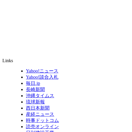
Links
Yahoo!ニュース
Yahoo!談合入札
毎日.jp
長崎新聞
沖縄タイムス
琉球新報
西日本新聞
産経ニュース
時事ドットコム
読売オンライン