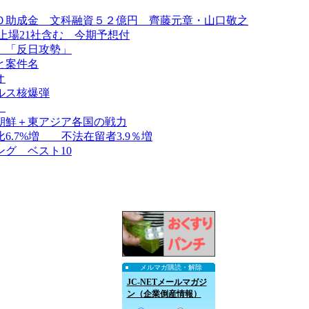
Ｏ助成金 文科融資５２億円 齊藤元章・山口敬之
上場21社含む 今期予想付
、「反日攻勢」
と案件名
オ
ルス核爆弾
）
朝鮮＋東アジア各国の戦力
.7%増 不法在留者3.9％増
グ ベスト10
メルマガ購読・解除
JC-NETメールマガジ
ン（企業倒産情報）