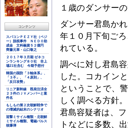
１歳のダンサーの
ダンサー君島かれ
コンテンツ
年１０月下旬ごろ
スパコンＰＥＺＹ社（ペジ
ー）脱税事件 ＮＥＤＯ助
成金 文科融資５２億円
れている。
齊藤元章・山口敬之
２０１７年３月期 ゼネコ
ンランキング８０社 非上
調べに対し君島容
場21社含む 今期予想付
韓国の国防「３軸体系」、
した。コカイン
「３不」、「４原則」、
「反日攻勢」
ということで、警
リニア新幹線 既発注済全
２３件のＪＶメンバーと案
件名
しく調べる方針。
もしもの第２次朝鮮戦争で
の壊滅的結末のシナリオ
君島容疑者は、フ
迎撃ミサイル種類・北朝鮮
ミサイル種類、電磁パルス
トなどに多数、出
核爆弾