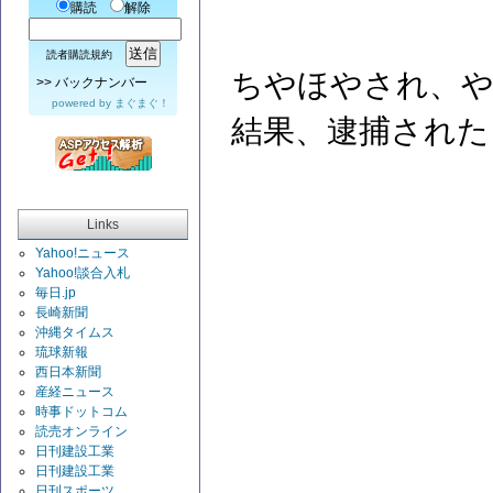
購読
解除
読者購読規約
ちやほやされ、や
>>
バックナンバー
powered by
まぐまぐ！
結果、逮捕された
Links
Yahoo!ニュース
Yahoo!談合入札
毎日.jp
長崎新聞
沖縄タイムス
琉球新報
西日本新聞
産経ニュース
時事ドットコム
読売オンライン
日刊建設工業
日刊建設工業
日刊スポーツ