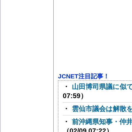
JCNET注目記事！
・
山田博司県議に似
07:59）
・
雲仙市議会は解散
・
前沖縄県知事・仲
（02/09 07:22）