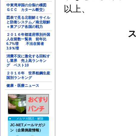
中東湾岸国の分裂の構図
以上、
ＧＣＣ カタール断交）
図表で見る北朝鮮ミサイル
と防衛システム／南北朝鮮
＋東アジア各国の戦力
２０１６年都道府県別外国
人在留数一覧表 前年比
6.7%増 不法在留者
3.9％増
消費不況に激化する回転す
し業界 売上高ランキン
グ ベスト10
２０１６年 世界粗鋼生産
国別ランキング
健康・医療ニュース
メルマガ購読・解除
JC-NETメールマガジ
ン（企業倒産情報）