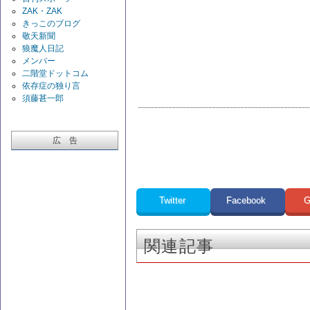
ZAK・ZAK
きっこのブログ
敬天新聞
狼魔人日記
メンバー
二階堂ドットコム
依存症の独り言
須藤甚一郎
広 告
Twitter
Facebook
G
関連記事