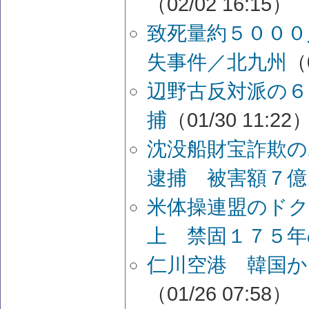
（02/02 16:15）
致死量約５００
失事件／北九州
（
辺野古反対派の６
捕
（01/30 11:22
沈没船財宝詐欺の
逮捕 被害額７億
米体操連盟のドク
上 禁固１７５年
仁川空港 韓国か
（01/26 07:58）