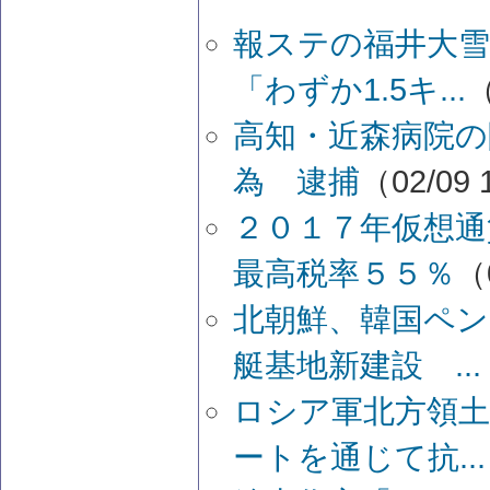
報ステの福井大雪
「わずか1.5キ...
（
高知・近森病院の
為 逮捕
（02/09 
２０１７年仮想
最高税率５５％
（
北朝鮮、韓国ペ
艇基地新建設 ...
ロシア軍北方領土
ートを通じて抗...