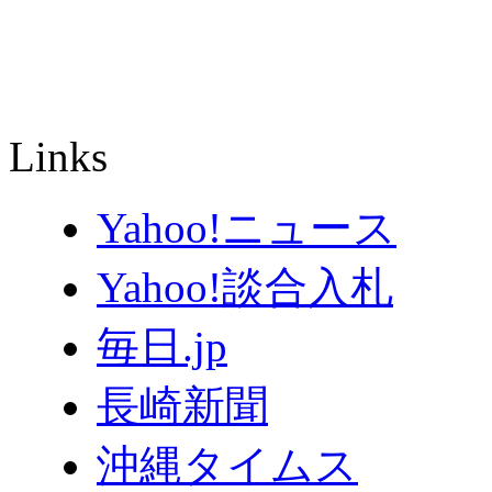
Links
Yahoo!ニュース
Yahoo!談合入札
毎日.jp
長崎新聞
沖縄タイムス