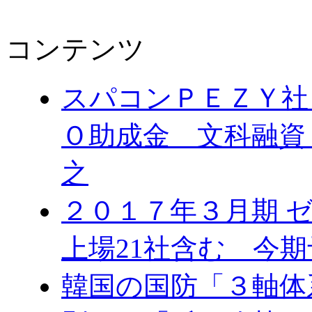
コンテンツ
スパコンＰＥＺＹ社
Ｏ助成金 文科融資
之
２０１７年３月期 
上場21社含む 今
韓国の国防「３軸体