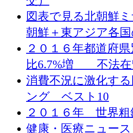
交）
図表で見る北朝鮮ミ
朝鮮＋東アジア各国
２０１６年都道府県
比6.7%増 不法在
消費不況に激化する
ング ベスト10
２０１６年 世界粗
健康・医療ニュース