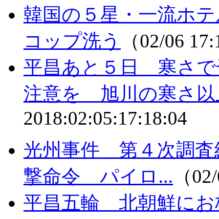
韓国の５星・一流ホテ
コップ洗う
（02/06 17
平昌あと５日 寒さで
注意を 旭川の寒さ以
2018:02:05:17:18:04
光州事件 第４次調査
撃命令 パイロ...
（02/
平昌五輪 北朝鮮にお