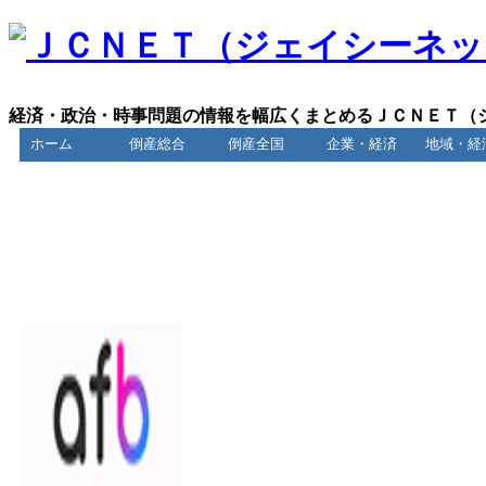
経済・政治・時事問題の情報を幅広くまとめるＪＣＮＥＴ（
ホーム
倒産総合
倒産全国
企業・経済
地域・経