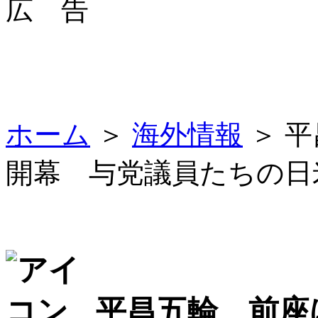
広 告
ホーム
＞
海外情報
＞ 
開幕 与党議員たちの日
平昌五輪 前座