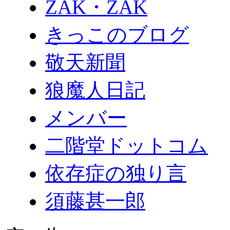
ZAK・ZAK
きっこのブログ
敬天新聞
狼魔人日記
メンバー
二階堂ドットコム
依存症の独り言
須藤甚一郎