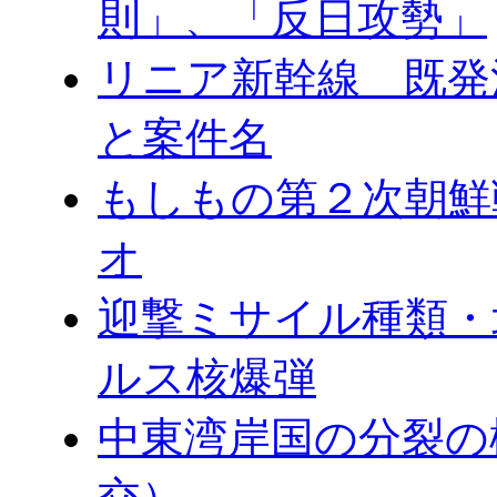
則」、「反日攻勢」
リニア新幹線 既発
と案件名
もしもの第２次朝鮮
オ
迎撃ミサイル種類・
ルス核爆弾
中東湾岸国の分裂の