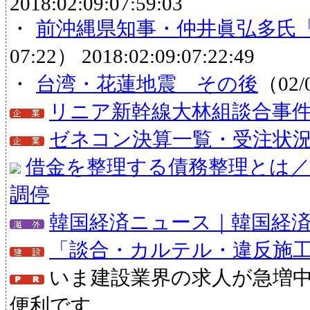
2018:02:09:07:59:03
・
前沖縄県知事・仲井眞弘多氏
07:22）
2018:02:09:07:22:49
・
台湾・花蓮地震 その後
（02/
リニア新幹線大林組談合事
ゼネコン決算一覧・受注状
借金を整理する債務整理とは／
調停
韓国経済ニュース｜韓国経
「談合・カルテル・違反施
いま建設業界の求人が急増
便利です。